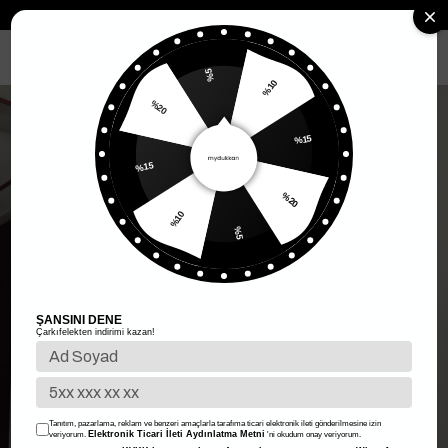
Anasayfa
Kadın Giyim
Kadın Üst Giyim
Crop
Liza Basic Crop S
MENÜ
%5
%10
%20
%15
%15
%20
%10
%5
ŞANSINI DENE
Çarkıfelekten indirimi kazan!
Tanıtım, pazarlama, reklam ve benzeri amaçlarla tarafıma ticari elektronik ileti gönderilmesine izin
Elektronik Ticari İleti Aydınlatma Metni
veriyorum.
'ni okudum onay veriyorum.