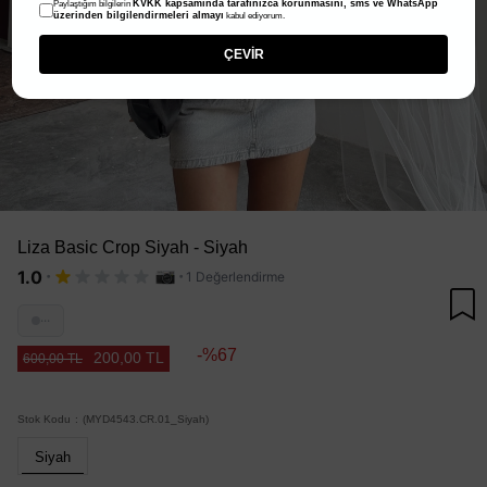
KVKK kapsamında tarafınızca korunmasını, sms ve WhatsApp
Paylaştığım bilgilerin
üzerinden bilgilendirmeleri almayı
kabul ediyorum.
ÇEVİR
Liza Basic Crop Siyah - Siyah
·
·
1.0
1 Değerlendirme
···
67
200,00 TL
600,00 TL
Stok Kodu
(MYD4543.CR.01_Siyah)
Siyah