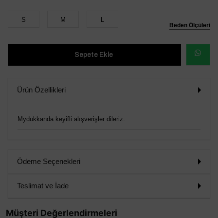
S
M
L
Beden Ölçüleri
WHATSAP
SİPARİŞ
Ürün Özellikleri
VER
Mydukkanda keyifli alışverişler dileriz.
Ödeme Seçenekleri
Teslimat ve İade
Müşteri Değerlendirmeleri