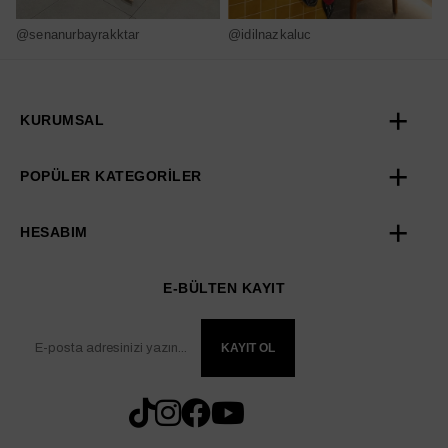
@senanurbayrakktar
@idilnazkaluc
@
KURUMSAL
POPÜLER KATEGORİLER
HESABIM
E-BÜLTEN KAYIT
KAYIT OL