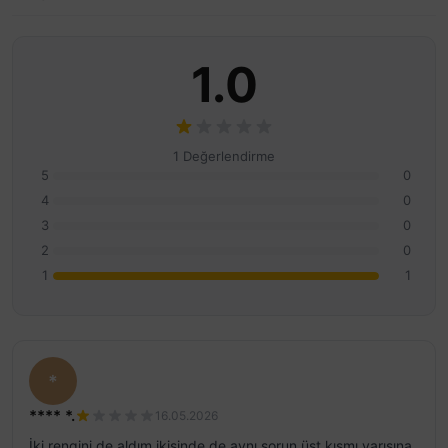
1.0
1 Değerlendirme
5
0
4
0
3
0
2
0
1
1
*
**** *.
16.05.2026
İki rengini de aldım ikisinde de aynı sorun üst kısmı yarısına