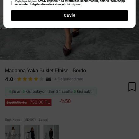
KVKK kapsamında tarafınızca korunmasını, sms ve WhatsApp
Paylaştığım bilgilerin
üzerinden bilgilendirmeleri almayı
kabul ediyorum.
ÇEVİR
Madonna Yaka Buklet Elbise - Bordo
·
·
4.0
4 Değerlendirme
Şu an
5
kişi bakıyor · Son 24 saatte
5
kişi baktı
50
750,00 TL
1.500,00 TL
Stok Kodu
(MD4074_Bordo)
Tükendi