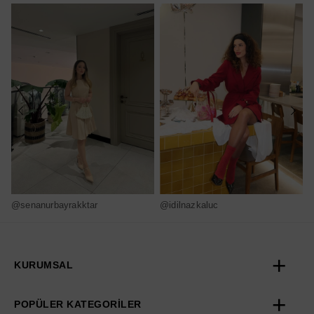
@senanurbayrakktar
@idilnazkaluc
@
KURUMSAL
POPÜLER KATEGORİLER