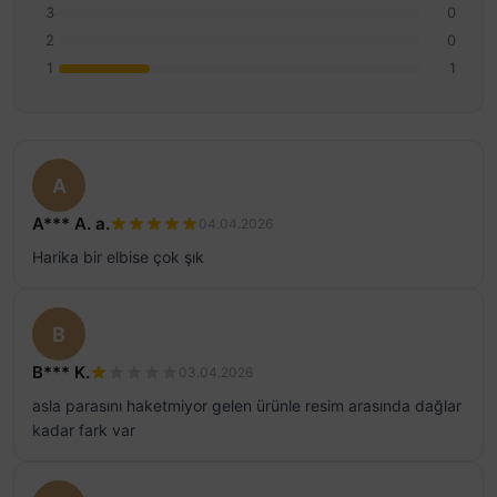
3
0
2
0
1
1
A
A*** A. a.
04.04.2026
Harika bir elbise çok şık
B
B*** K.
03.04.2026
asla parasını haketmiyor gelen ürünle resim arasında dağlar
kadar fark var