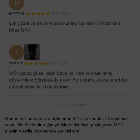
H
H*** K.
28.12.2025
çok güzel ve şık bir elbise kumaşı da klasik trikolardan
biraz farklı
*
**** *.
10.12.2025
Ürün gayet güzel kışlık baya kalın bir kumaşı var iç
göstermiyor görseldekiyle aynı hiç yorumu yoktu tereddüt
ederek aldım iyi ki de almışım
Altyapı
Foxs Digital
Günün her anında size eşlik eden MYD ile kendi stil hikayenizi
yazın. Bu özel anları @mydukkan etiketiyle paylaşarak MYD
ailesinin selfie panosunda yerinizi alın.