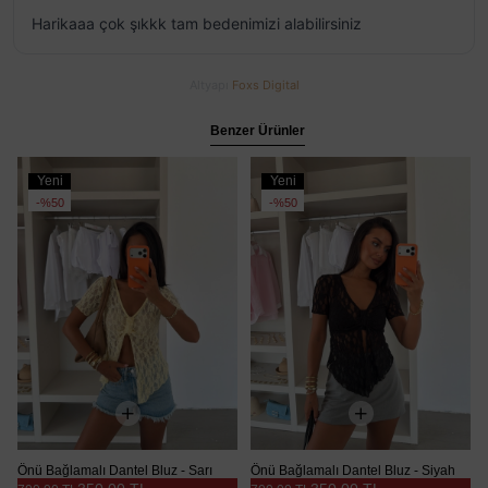
Harikaaa çok şıkkk tam bedenimizi alabilirsiniz
Altyapı
Foxs Digital
Benzer Ürünler
Yeni
Yeni
Ürün
Ürün
%50
%50
Önü Bağlamalı Dantel Bluz - Sarı
Önü Bağlamalı Dantel Bluz - Siyah