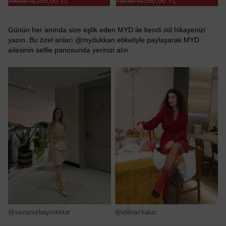
350,00 TL
350,00 TL
700,00 TL
700,00 TL
Günün her anında size eşlik eden MYD ile kendi stil hikayenizi
yazın. Bu özel anları @mydukkan etiketiyle paylaşarak MYD
ailesinin selfie panosunda yerinizi alın.
@senanurbayrakktar
@idilnazkaluc
@