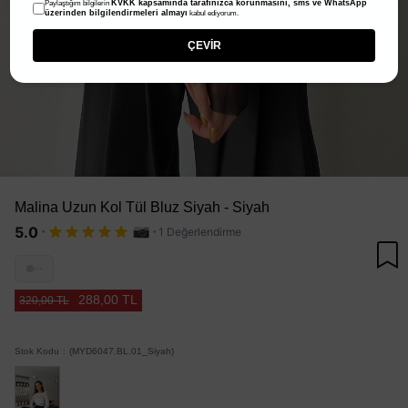
KVKK kapsamında tarafınızca korunmasını, sms ve WhatsApp
Paylaştığım bilgilerin
üzerinden bilgilendirmeleri almayı
kabul ediyorum.
ÇEVİR
Malina Uzun Kol Tül Bluz Siyah - Siyah
·
·
5.0
1 Değerlendirme
···
288,00 TL
320,00 TL
Stok Kodu
(MYD6047.BL.01_Siyah)