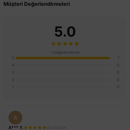
Müşteri Değerlendirmeleri
5.0
1 Değerlendirme
5
1
4
0
3
0
2
0
1
0
A
A*** Y.
04.09.2024