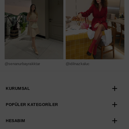
@senanurbayrakktar
@idilnazkaluc
@
KURUMSAL
POPÜLER KATEGORİLER
HESABIM