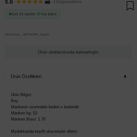
·
·
5.0
2 Değerlendirme
Son 24 saatte
10
kişi baktı
Stok Kodu
(MYD4599_Siyah)
Ürün stoklarımızda kalmamıştır.
Ürün Özellikleri
Ürün Bilgisi
Boy:
Mankenin üzerindeki beden s bedendir.
Manken kg: 52
Manken Boyu: 1.70
Mydukkanda keyifli alışverişler dileriz.