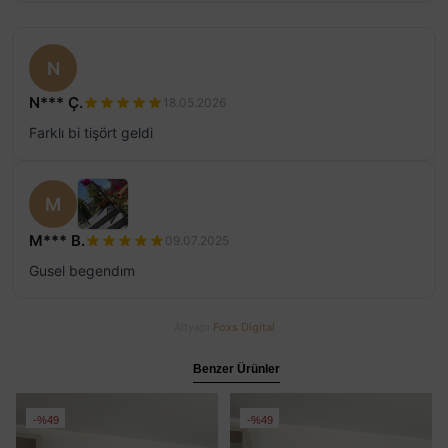
N
N*** Ç.
18.05.2026
Farklı bi tişört geldi
M
M*** B.
09.07.2025
Gusel begendım
Altyapı
Foxs Digital
Benzer Ürünler
%49
%49