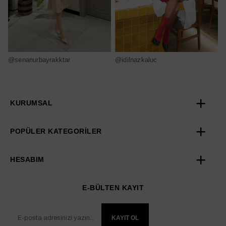
@senanurbayrakktar
@idilnazkaluc
@
KURUMSAL
POPÜLER KATEGORİLER
HESABIM
E-BÜLTEN KAYIT
KAYIT OL