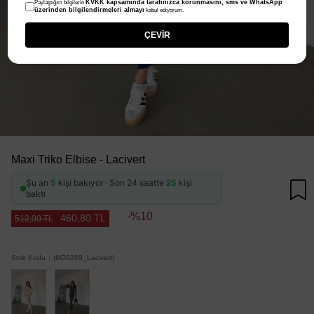
KVKK kapsamında tarafınızca korunmasını, sms ve WhatsApp
Paylaştığım bilgilerin
üzerinden bilgilendirmeleri almayı
kabul ediyorum.
ÇEVİR
Maxi Triko Elbise - Lacivert
Şu an
5
kişi bakıyor · Son 24 saatte
25
kişi
baktı
10
460,80 TL
512,00 TL
Stok Kodu
(MD3269_Lacivert)