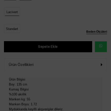
Lacivert
Standart
Beden Ölçüleri
WHATSAP
SİPARİŞ
Ürün Özellikleri
VER
Ürün Bilgisi
Boy: 135 cm
Kumaş Bilgisi
%100 akrilik
Manken kg: 55
Manken Boyu: 1.72
Mydukkanda keyifli alışverişler dileriz.