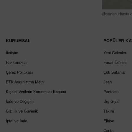
@senanurbayrak
KURUMSAL
POPÜLER KA
İletişim
Yeni Gelenler
Hakkımızda
Fırsat Ürünleri
Çerez Politikası
Çok Satanlar
ETK Aydınlatma Metni
Jean
Kişisel Verilerin Korunması Kanunu
Pantolon
İade ve Değişim
Dış Giyim
Gizlilik ve Güvenik
Takım
İptal ve İade
Elbise
Çanta