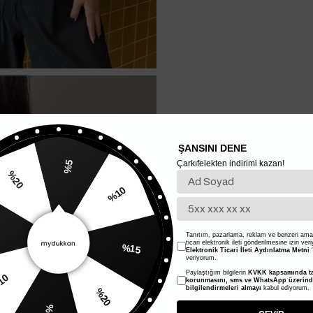
ŞANSINI DENE
Çarkıfelekten indirimi kazan!
%5
%10
20
%15
Tanıtım, pazarlama, reklam ve benzeri amaç
ticari elektronik ileti gönderilmesine izin ver
Elektronik Ticari İleti Aydınlatma Metni
'
veriyorum.
Paylaştığım bilgilerin
KVKK kapsamında ta
%20
korunmasını, sms ve WhatsApp üzerin
bilgilendirmeleri almayı
kabul ediyorum.
%10
%5