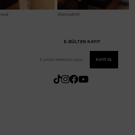
nyal
@lamiadmrll
@
E-BÜLTEN KAYIT
KAYIT OL