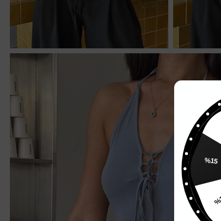
%
%15