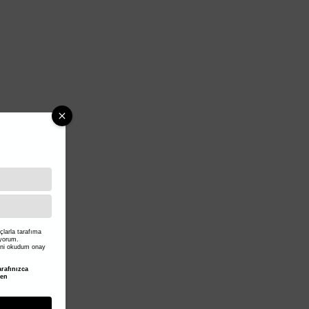
larla tarafıma
iyorum.
ni okudum onay
rafınızca
den