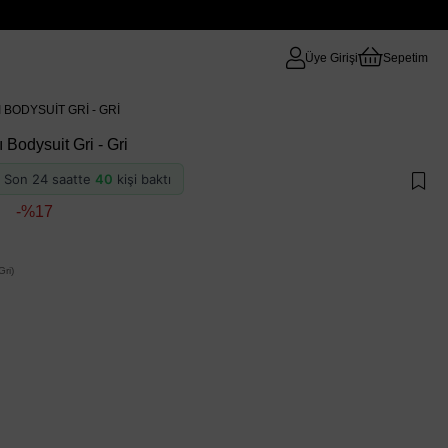
Üye Girişi
Sepetim
BODYSUIT GRI - GRI
Bodysuit Gri - Gri
 · Son 24 saatte
40
kişi baktı
17
ri)