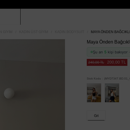
N GIYIM
KADIN ÜST GIYIM
KADIN BODYSUIT
MAYA ÖNDEN BAĞCIKLI 
Maya Önden Bağcıklı 
Şu an
5
kişi bakıyor
200,00 TL
240,00 TL
Stok Kodu
(MYD7347.BD.01_G
Gri