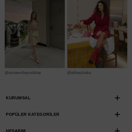
@senanurbayrakktar
@idilnazkaluc
@
KURUMSAL
POPÜLER KATEGORİLER
HESABIM