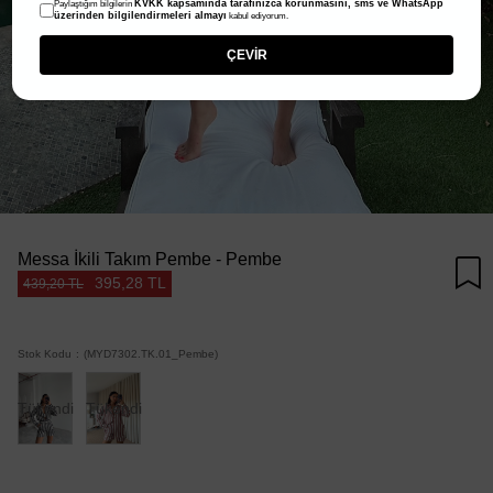
KVKK kapsamında tarafınızca korunmasını, sms ve WhatsApp
Paylaştığım bilgilerin
üzerinden bilgilendirmeleri almayı
kabul ediyorum.
ÇEVİR
Messa İkili Takım Pembe - Pembe
395,28 TL
439,20 TL
Stok Kodu
(MYD7302.TK.01_Pembe)
Tükendi
Tükendi