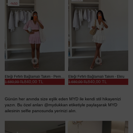
Ürün
%50
Eteği Fırfırlı Bağlamalı Takım - Pembe
Eteği Fırfırlı Bağlamalı Takım - Ekru
840,00 TL
840,00 TL
1.680,00 TL
1.680,00 TL
Günün her anında size eşlik eden MYD ile kendi stil hikayenizi
yazın. Bu özel anları @mydukkan etiketiyle paylaşarak MYD
ailesinin selfie panosunda yerinizi alın.