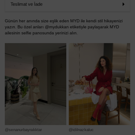
Teslimat ve İade
Günün her anında size eşlik eden MYD ile kendi stil hikayenizi
yazın. Bu özel anları @mydukkan etiketiyle paylaşarak MYD
ailesinin selfie panosunda yerinizi alın.
@senanurbayrakktar
@idilnazkaluc
@