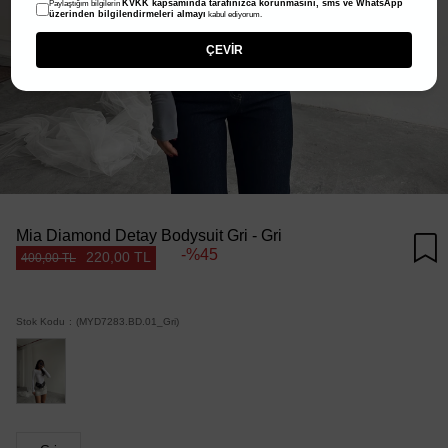
KVKK kapsamında tarafınızca korunmasını, sms ve WhatsApp
Paylaştığım bilgilerin
üzerinden bilgilendirmeleri almayı
kabul ediyorum.
ÇEVİR
Mia Diamond Detay Bodysuit Gri - Gri
45
220,00 TL
400,00 TL
Stok Kodu
(MYD7283.BD.01_Gri)