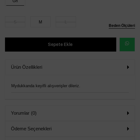
Gri
S
M
L
Beden Ölçüleri
WHATSAP
SİPARİŞ
Ürün Özellikleri
VER
Mydukkanda keyifli alışverişler dileriz.
Yorumlar
(0)
Ödeme Seçenekleri