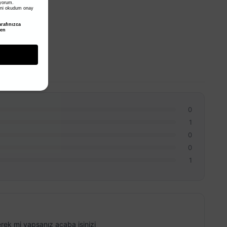
iyorum.
ni okudum onay
rafınızca
den
0
1
0
0
1
rek mi yapsanız acaba işinizi