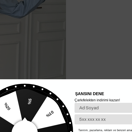
ŞANSINI DENE
Çarkıfelekten indirimi kazan!
%5
%20
%10
Tanıtım, pazarlama, reklam ve benzeri amaç