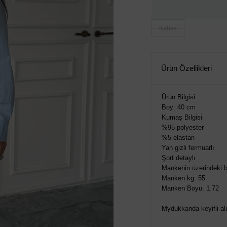
Kahve
Ürün Özellikleri
Ürün Bilgisi
Boy: 40 cm
Kumaş Bilgisi
%95 polyester
%5 elastan
Yan gizli fermuarlı
Şort detaylı
Mankenin üzerindeki b
Manken kg: 55
Manken Boyu: 1.72
Mydukkanda keyifli alış