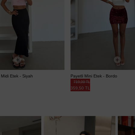
 Midi Etek - Siyah
Payetli Mini Etek - Bordo
719,00 TL
359,50 TL