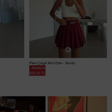
Pileli Çizgili Mini Etek - Bordo
619,00 TL
309,50 TL