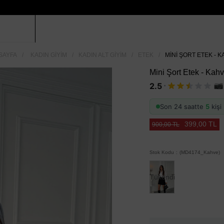
SAYFA
KADIN GIYIM
KADIN ALT GIYIM
ETEK
MINI ŞORT ETEK - 
Mini Şort Etek - Kah
·
2.5
Son 24 saatte
5
kişi 
399,00 TL
900,00 TL
Stok Kodu
(MD4174_Kahve)
Tükendi