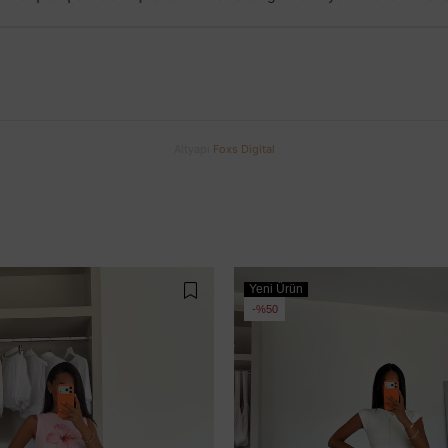
Altyapı
Foxs Digital
Yeni Ürün
%50