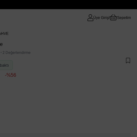
Üye Girişi
Sepetim
KAHVE
ve
·
2 Değerlendirme
baktı
56