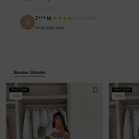
Z*** M.
01.12.2025
Z
biraz kısa iade
Benzer Ürünler
Yeni Ürün
Yeni Ürün
%50
%50