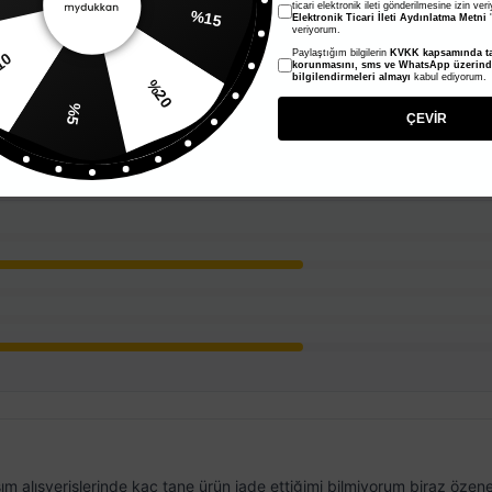
ticari elektronik ileti gönderilmesine izin ver
%15
Elektronik Ticari İleti Aydınlatma Metni
'
veriyorum.
Paylaştığım bilgilerin
KVKK kapsamında ta
10
korunmasını, sms ve WhatsApp üzerin
bilgilendirmeleri almayı
kabul ediyorum.
%20
%5
ÇEVİR
m alışverişlerinde kaç tane ürün iade ettiğimi bilmiyorum biraz özene