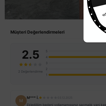
%
Müşteri Değerlendirmeleri
2.5
5
4
3
2
2 Değerlendirme
1
M*** İ.
03.12.2025
M
Eklediğim bedeni yollamamışsınız saçmalık yani kası