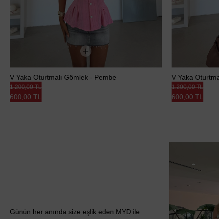
V Yaka Oturtmalı Gömlek - Pembe
V Yaka Oturtma
1.200,00 TL
1.200,00 TL
600,00 TL
600,00 TL
Günün her anında size eşlik eden MYD ile