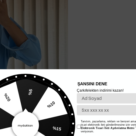
ŞANSINI DENE
Çarkıfelekten indirimi kazan!
%5
%20
%10
Tanıtım, pazarlama, reklam ve benzeri amaç
ticari elektronik ileti gönderilmesine izin ver
%15
Elektronik Ticari İleti Aydınlatma Metni
'
veriyorum.