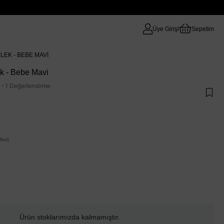
Üye Girişi
Sepetim
LEK - BEBE MAVI
ek - Bebe Mavi
·
1 Değerlendirme
avi)
Ürün stoklarımızda kalmamıştır.