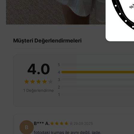
%
Müşteri Değerlendirmeleri
4.0
5
4
3
2
1 Değerlendirme
1
B*** A.
29.09.2025
B
fotodaki kumaş ile aynı değil. iade.