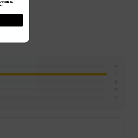
rafınızca
den
0
1
0
0
0