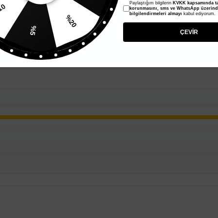
Paylaştığım bilgilerin
KVKK kapsamında ta
10
korunmasını, sms ve WhatsApp üzerin
bilgilendirmeleri almayı
kabul ediyorum.
%20
%5
ÇEVİR