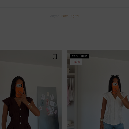
Altyapı
Foxs Digital
Yeni Ürün
%50