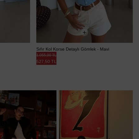
Sıfır Kol Korse Detaylı Gömlek - Mavi
1.055,00 TL
527,50 TL