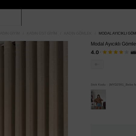
ADIN GIYIM
KADIN ÜST GIYIM
KADIN GÖMLEK
MODAL AYICIKLI GÖM
Modal Ayıcıklı Göml
·
4.0
···
Stok Kodu
(MYD2561_Bebe M