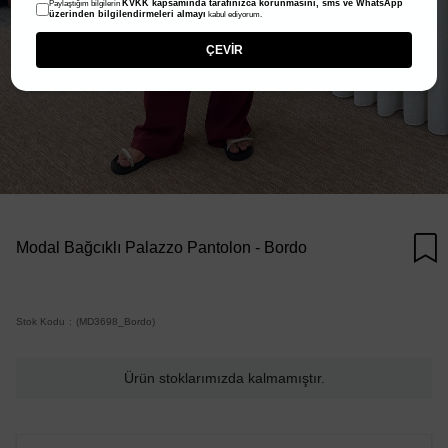
KVKK kapsamında tarafınızca korunmasını, sms ve WhatsApp
Paylaştığım bilgilerin
üzerinden bilgilendirmeleri almayı
kabul ediyorum.
ÇEVİR
Modal Bağcıklı Palazzo Pantolon - Bordo
Stok Kodu
(MD3698_Bordo)
Ürün stoklarımızda kalmamıştır.