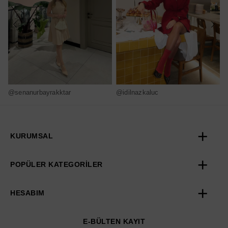
@senanurbayrakktar
@idilnazkaluc
@
KURUMSAL
POPÜLER KATEGORİLER
HESABIM
E-BÜLTEN KAYIT