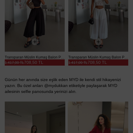
Transparan Müslin Kumaş Balon Pantolon - Siyah
Transparan Müslin Kumaş Balon Pantolon - Beyaz
708,50 TL
708,50 TL
1.417,00 TL
1.417,00 TL
Günün her anında size eşlik eden MYD ile kendi stil hikayenizi
yazın. Bu özel anları @mydukkan etiketiyle paylaşarak MYD
ailesinin selfie panosunda yerinizi alın.