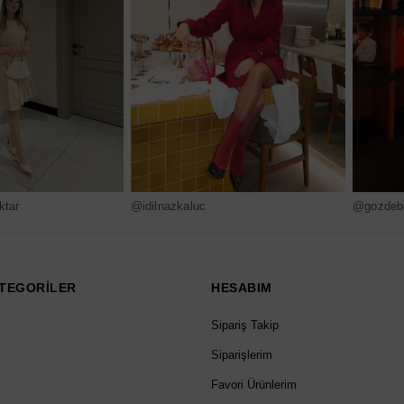
ktar
@idilnazkaluc
@gozdebi
TEGORİLER
HESABIM
Sipariş Takip
Siparişlerim
Favori Ürünlerim