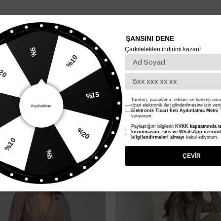
ŞANSINI DENE
Çarkıfelekten indirimi kazan!
%5
%10
%20
Tanıtım, pazarlama, reklam ve benzeri amaç
%15
ticari elektronik ileti gönderilmesine izin ver
Elektronik Ticari İleti Aydınlatma Metni
'
veriyorum.
%42
Paylaştığım bilgilerin
KVKK kapsamında ta
korunmasını, sms ve WhatsApp üzerin
%20
%10
bilgilendirmeleri almayı
kabul ediyorum.
%5
ÇEVİR