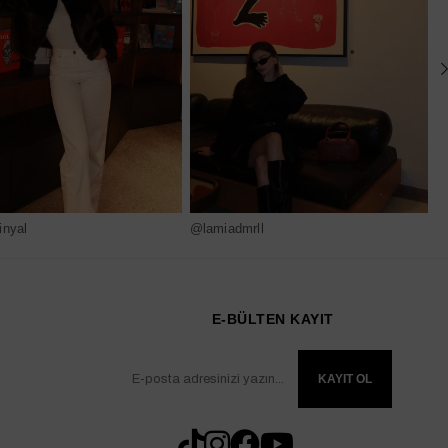
nyal
@lamiadmrll
@
E-BÜLTEN KAYIT
KAYIT OL