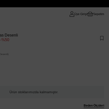
Üye Girişi
Sepetim
as Desenli
50
esenli)
Ürün stoklarımızda kalmamıştır.
Beden Ölçüleri