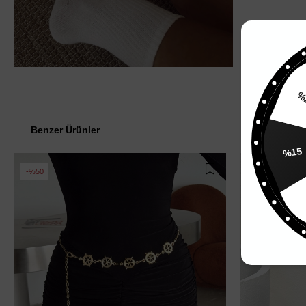
Benzer Ürünler
%15
%50
%42