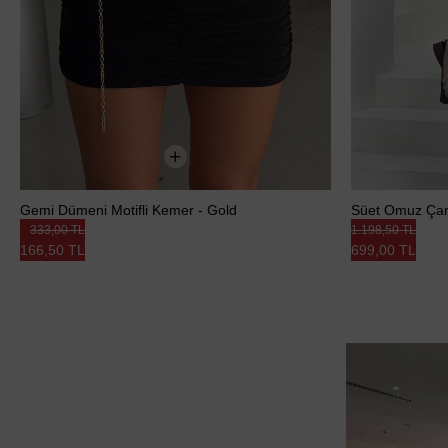
Gemi Dümeni Motifli Kemer - Gold
Süet Omuz Çan
333,00 TL
1.198,50 TL
166,50 TL
699,00 TL