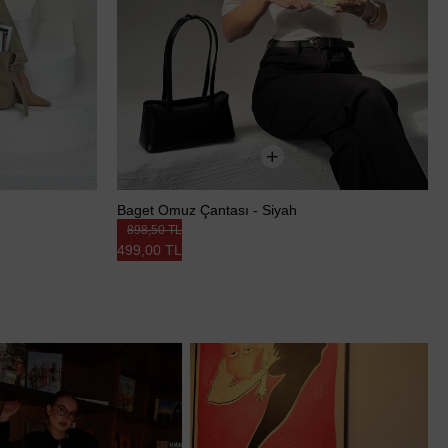
Baget Omuz Çantası - Siyah
898,50 TL
499,00 TL