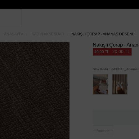
ANASAYFA
KADIN AKSESUAR
NAKIŞLI ÇORAP - ANANAS DESENLI
Nakışlı Çorap - Anan
20,00 TL
40,00 TL
Stok Kodu
(MD3813_Ananas D
Tükendi
Tükendi
Ananas