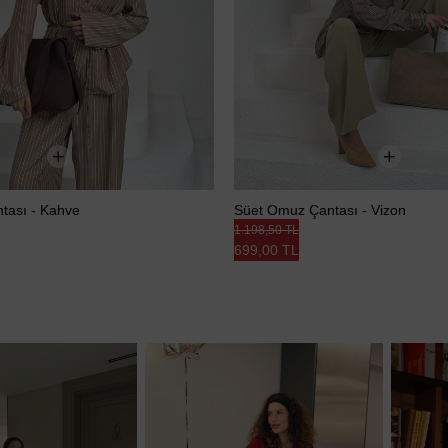
tası - Kahve
Süet Omuz Çantası - Vizon
1.198,50 TL
699,00 TL