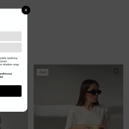
larla tarafıma
iyorum.
ni okudum onay
%44
rafınızca
den