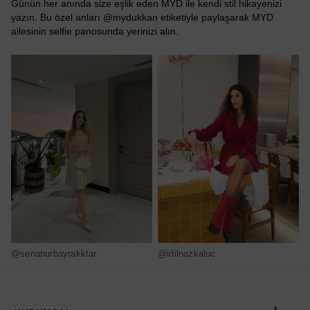
Günün her anında size eşlik eden MYD ile kendi stil hikayenizi
yazın. Bu özel anları @mydukkan etiketiyle paylaşarak MYD
ailesinin selfie panosunda yerinizi alın.
@senanurbayrakktar
@idilnazkaluc
@