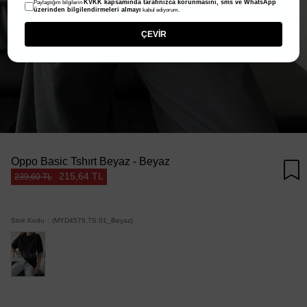
KVKK kapsamında tarafınızca korunmasını, sms ve WhatsApp
Paylaştığım bilgilerin
üzerinden bilgilendirmeleri almayı
kabul ediyorum.
ÇEVİR
Oppo Basic Tshırt Beyaz - Beyaz
215,64 TL
239,60 TL
Stok Kodu
(MYD4578.TS.01_Beyaz)
Tükendi