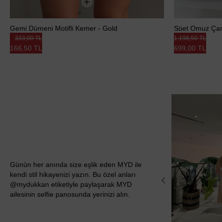
Gemi Dümeni Motifli Kemer - Gold
Süet Omuz Çan
333,00 TL
1.198,50 TL
166,50 TL
699,00 TL
Günün her anında size eşlik eden MYD ile
kendi stil hikayenizi yazın. Bu özel anları
@mydukkan etiketiyle paylaşarak MYD
ailesinin selfie panosunda yerinizi alın.