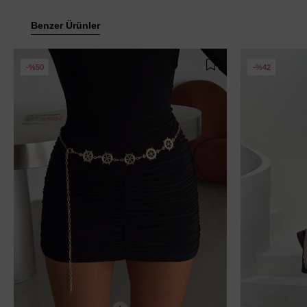
Benzer Ürünler
%50
%42