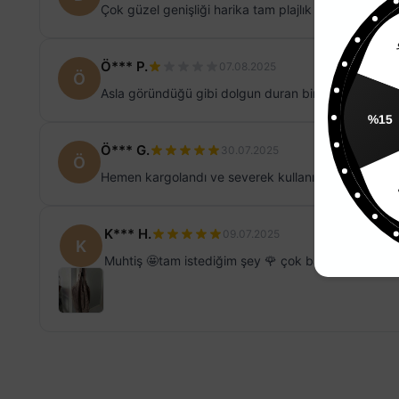
Çok güzel genişliği harika tam plajlık çok beğendim
%
Ö*** P.
07.08.2025
Ö
Asla göründüğü gibi dolgun duran bir örgü değil ayr
%15
Ö*** G.
30.07.2025
Ö
Hemen kargolandı ve severek kullanıyorum kocama
K*** H.
09.07.2025
K
Muhtiş 🤩tam istediğim şey 🌹 çok bayıldım. Kalitel