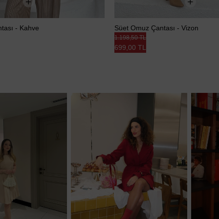
tası - Kahve
Süet Omuz Çantası - Vizon
1.198,50 TL
699,00 TL