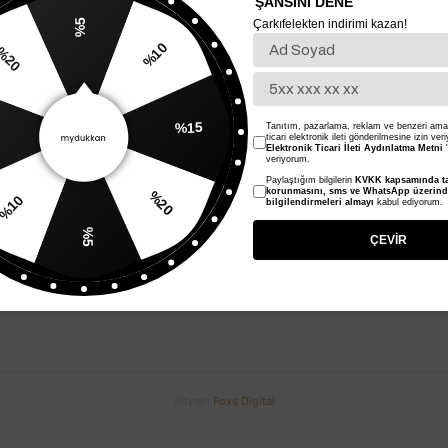
ŞANSINI DENE
Çarkıfelekten indirimi kazan!
%5
%10
20
ıca beyaz krem istedim gri vizon gibi bir renk göndermişsiniz
%15
Tanıtım, pazarlama, reklam ve benzeri amaç
ticari elektronik ileti gönderilmesine izin ver
Elektronik Ticari İleti Aydınlatma Metni
'
veriyorum.
Paylaştığım bilgilerin
KVKK kapsamında ta
%20
korunmasını, sms ve WhatsApp üzerin
n ayrıca ☺️♥️
bilgilendirmeleri almayı
kabul ediyorum.
%10
%5
ÇEVİR
i güzelmiş geniş yazlık büyük boy çanta. Hızlı elime ulaştı Çok çok t
Altyapı
Foxs Digital