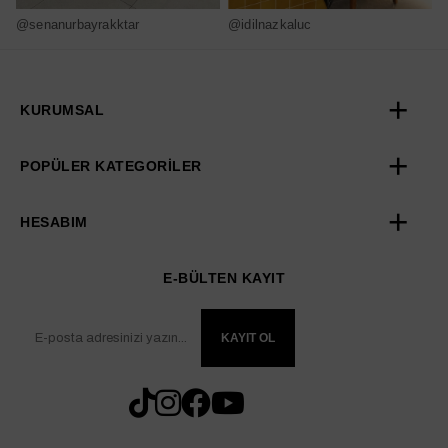
@senanurbayrakktar
@idilnazkaluc
@
KURUMSAL
POPÜLER KATEGORİLER
HESABIM
E-BÜLTEN KAYIT
KAYIT OL