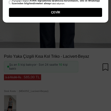
KVKK kapsamında tarafınızca korunmasını, sms ve WhatsApp
Paylaştığım bilgilerin
üzerinden bilgilendirmeleri almayı
kabul ediyorum.
ÇEVİR
Polo Yaka Çizgili Kısa Kol Triko - Lacivert-Beyaz
Şu an
5
kişi bakıyor · Son 24 saatte
10
kişi
baktı
585,00 TL
1.170,00 TL
Stok Kodu
(MD4352_Lacivert-Beyaz)