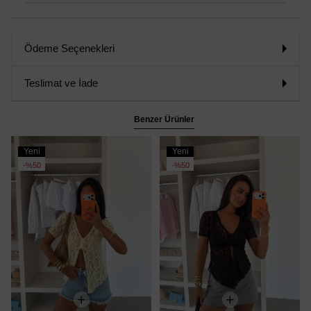
Ödeme Seçenekleri
Teslimat ve İade
Benzer Ürünler
Yeni
Yeni
Ürün
Ürün
%50
%50