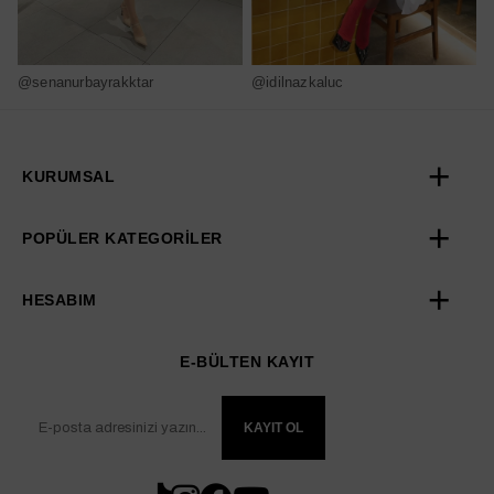
@senanurbayrakktar
@idilnazkaluc
@
KURUMSAL
POPÜLER KATEGORİLER
HESABIM
E-BÜLTEN KAYIT
KAYIT OL