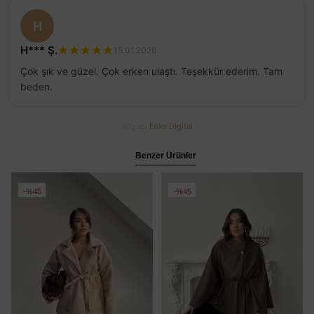
H
H*** Ş.
15.01.2026
Çok şık ve güzel. Çok erken ulaştı. Teşekkür ederim. Tam
beden.
Altyapı
Foxs Digital
Benzer Ürünler
%45
%45