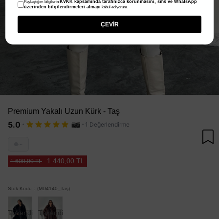
KVKK kapsamında tarafınızca korunmasını, sms ve WhatsApp
Paylaştığım bilgilerin
üzerinden bilgilendirmeleri almayı
kabul ediyorum.
ÇEVİR
Premium Yakalı Uzun Kürk - Taş
·
·
5.0
1 Değerlendirme
···
1.440,00 TL
1.600,00 TL
Stok Kodu
(MD4140_Taş)
Tükendi
Tükendi