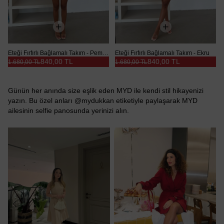
Eteği Fırfırlı Bağlamalı Takım - Pembe
Eteği Fırfırlı Bağlamalı Takım - Ekru
840,00 TL
840,00 TL
1.680,00 TL
1.680,00 TL
Günün her anında size eşlik eden MYD ile kendi stil hikayenizi
yazın. Bu özel anları @mydukkan etiketiyle paylaşarak MYD
ailesinin selfie panosunda yerinizi alın.