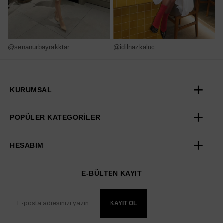
@senanurbayrakktar
@idilnazkaluc
@
KURUMSAL
POPÜLER KATEGORİLER
HESABIM
E-BÜLTEN KAYIT
KAYIT OL