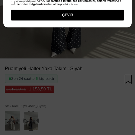
KVKK kapsamında tarafınızca korunmasını, sms ve WhatsApp
Paylaştığım bilgilerin
üzerinden bilgilendirmeleri almayı
kabul ediyorum.
ÇEVİR
Puantiyeli Halter Yaka Takım - Siyah
Son 24 saatte
5
kişi baktı
1.158,50 TL
2.317,00 TL
Stok Kodu
(MD4585_Siyah)
Tükendi
Tükendi