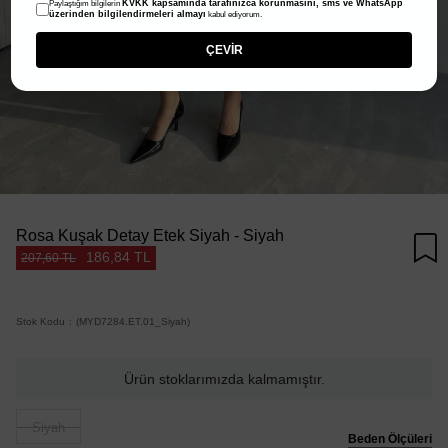
KVKK kapsamında tarafınızca korunmasını, sms ve WhatsApp
Paylaştığım bilgilerin
üzerinden bilgilendirmeleri almayı
kabul ediyorum.
ÇEVİR
Rosa Kuşak Detay Etek Siyah - Siyah
186,84 TL
207,60 TL
Stok Kodu
(MYD7284.ET.01_Siyah)
Ürün stoklarımızda kalmamıştır.
Siyah
Beden Ölçüleri