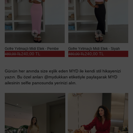
Gofre Yırtmaçlı Midi Etek - Pembe
Gofre Yırtmaçlı Midi Etek - Siyah
240,00 TL
240,00 TL
480,00 TL
480,00 TL
Günün her anında size eşlik eden MYD ile kendi stil hikayenizi
yazın. Bu özel anları @mydukkan etiketiyle paylaşarak MYD
ailesinin selfie panosunda yerinizi alın.