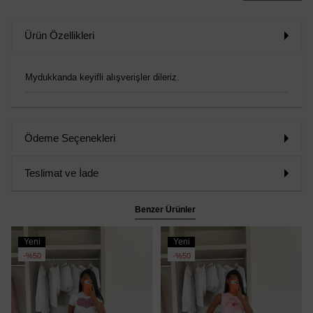
Ürün Özellikleri
Mydukkanda keyifli alışverişler dileriz.
Ödeme Seçenekleri
Teslimat ve İade
Benzer Ürünler
Yeni
Yeni
Ürün
Ürün
%50
%50