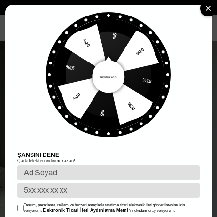
Anasayfa
Kadın Giyim
Kadın Alt Giyim
Etek
Rosa Kuşak Detay 
MENÜ
%5
%20
%10
%15
%15
%10
%20
%5
ŞANSINI DENE
Çarkıfelekten indirimi kazan!
Tanıtım, pazarlama, reklam ve benzeri amaçlarla tarafıma ticari elektronik ileti gönderilmesine izin
Elektronik Ticari İleti Aydınlatma Metni
veriyorum.
'ni okudum onay veriyorum.