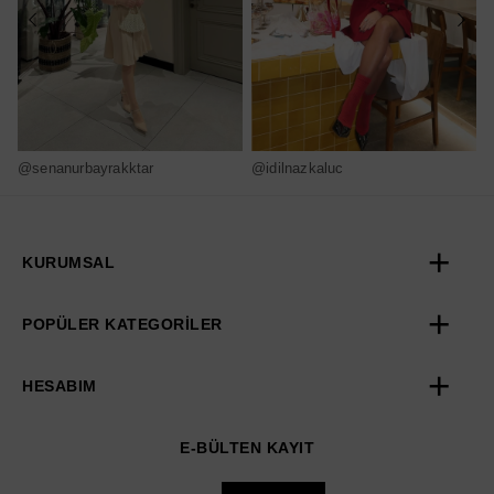
@senanurbayrakktar
@idilnazkaluc
@
KURUMSAL
POPÜLER KATEGORİLER
HESABIM
E-BÜLTEN KAYIT