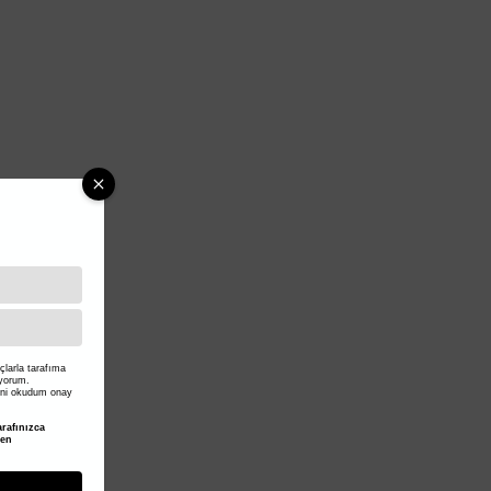
larla tarafıma
iyorum.
ni okudum onay
rafınızca
den