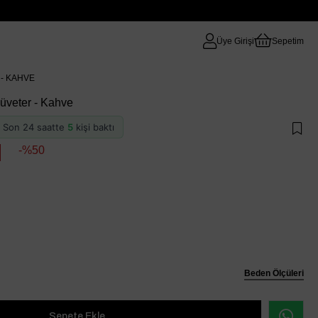
Üye Girişi
Sepetim
- KAHVE
üveter - Kahve
 · Son 24 saatte
5
kişi baktı
50
Beden Ölçüleri