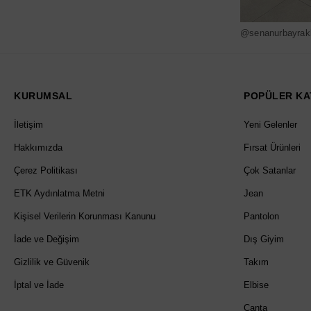
@senanurbayrak
KURUMSAL
POPÜLER KA
İletişim
Yeni Gelenler
Hakkımızda
Fırsat Ürünleri
Çerez Politikası
Çok Satanlar
ETK Aydınlatma Metni
Jean
Kişisel Verilerin Korunması Kanunu
Pantolon
İade ve Değişim
Dış Giyim
Gizlilik ve Güvenik
Takım
İptal ve İade
Elbise
Çanta