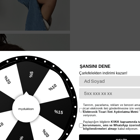
ŞANSINI DENE
Çarkıfelekten indirimi kazan!
%5
%10
20
%15
Tanıtım, pazarlama, reklam ve benzeri amaç
ticari elektronik ileti gönderilmesine izin ver
Elektronik Ticari İleti Aydınlatma Metni
'
veriyorum.
Paylaştığım bilgilerin
KVKK kapsamında ta
%20
korunmasını, sms ve WhatsApp üzerin
bilgilendirmeleri almayı
kabul ediyorum.
%10
%5