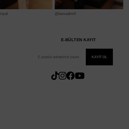
nyal
@lamiadmrll
@
E-BÜLTEN KAYIT
KAYIT OL