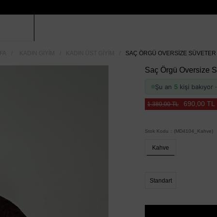
FA
KADIN GIYIM
KADIN ÜST GIYIM
SAÇ ÖRGÜ OVERSIZE SÜVETER 
Saç Örgü Oversize S
Şu an
5
kişi bakıyor
690,00 TL
1.380,00 TL
Stok Kodu
(MD4104_Kahve)
Kahve
Standart