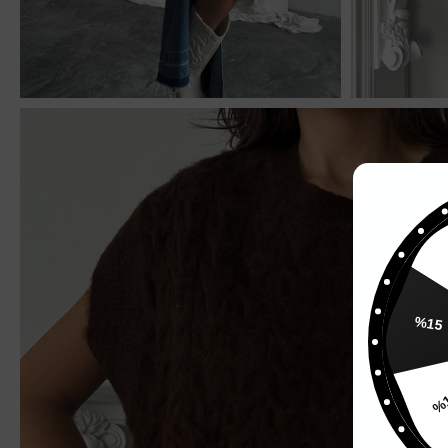
%
%15