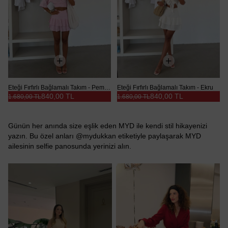
Eteği Fırfırlı Bağlamalı Takım - Pembe
Eteği Fırfırlı Bağlamalı Takım - Ekru
840,00 TL
840,00 TL
1.680,00 TL
1.680,00 TL
Günün her anında size eşlik eden MYD ile kendi stil hikayenizi
yazın. Bu özel anları @mydukkan etiketiyle paylaşarak MYD
ailesinin selfie panosunda yerinizi alın.