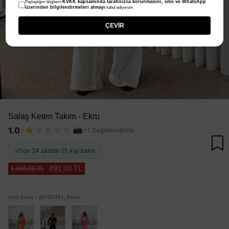
KVKK kapsamında tarafınızca korunmasını, sms ve WhatsApp
Paylaştığım bilgilerin
üzerinden bilgilendirmeleri almayı
kabul ediyorum.
ÇEVİR
Salaş Keten Takım - Ekru
·
·
1.0
1 Değerlendirme
Son 24 saatte
25
kişi baktı
891,00 TL
1.485,00 TL
Stok Kodu
(MYD7491_Ekru)
Tükendi
Tükendi
Tükendi