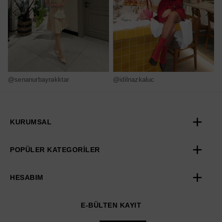
@senanurbayrakktar
@idilnazkaluc
@
KURUMSAL
POPÜLER KATEGORİLER
HESABIM
E-BÜLTEN KAYIT