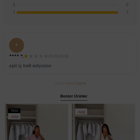
2
0
1
1
*
**** *.
29.05.2026
aşiri iç belli ediyoooo
Altyapı
Foxs Digital
Benzer Ürünler
Yeni
%50
Ürün
%50