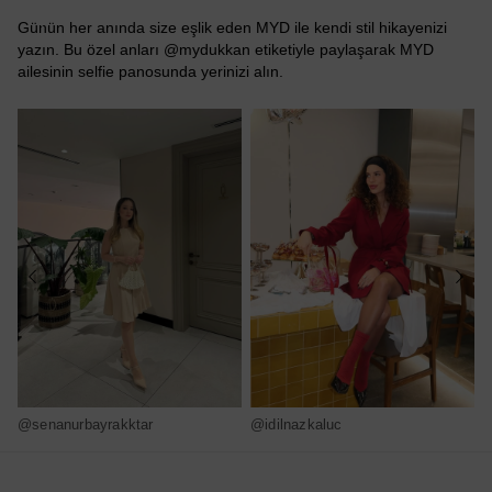
Günün her anında size eşlik eden MYD ile kendi stil hikayenizi
yazın. Bu özel anları @mydukkan etiketiyle paylaşarak MYD
ailesinin selfie panosunda yerinizi alın.
@senanurbayrakktar
@idilnazkaluc
@