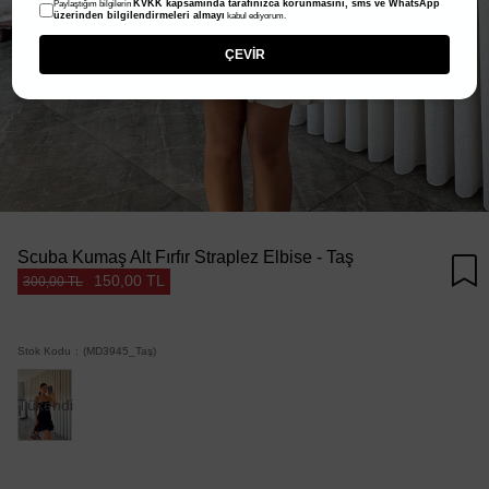
KVKK kapsamında tarafınızca korunmasını, sms ve WhatsApp
Paylaştığım bilgilerin
üzerinden bilgilendirmeleri almayı
kabul ediyorum.
ÇEVİR
Scuba Kumaş Alt Fırfır Straplez Elbise - Taş
150,00 TL
300,00 TL
Stok Kodu
(MD3945_Taş)
Tükendi