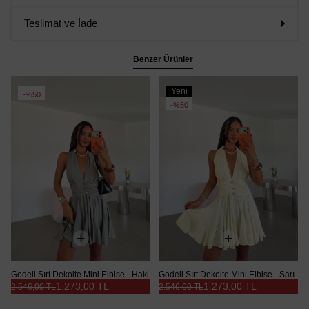
Teslimat ve İade
Benzer Ürünler
Yeni
%50
Ürün
%50
Godeli Sırt Dekolte Mini Elbise - Haki
Godeli Sırt Dekolte Mini Elbise - Sarı
1.273,00 TL
1.273,00 TL
2.546,00 TL
2.546,00 TL