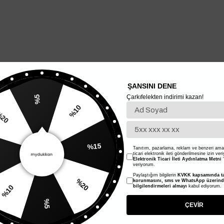
ŞANSINI DENE
Çarkıfelekten indirimi kazan!
%5
%10
%20
%15
Tanıtım, pazarlama, reklam ve benzeri amaç
ticari elektronik ileti gönderilmesine izin ver
Elektronik Ticari İleti Aydınlatma Metni
'
veriyorum.
Paylaştığım bilgilerin
KVKK kapsamında ta
korunmasını, sms ve WhatsApp üzerin
%20
%10
bilgilendirmeleri almayı
kabul ediyorum.
%5
ÇEVİR