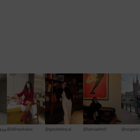
@idilnazkaluc
@gozdebinyal
@lamiadmrll
@ozgeisli
ktar