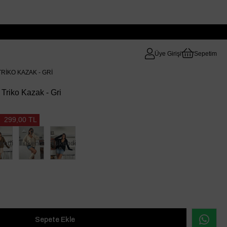
Üye Girişi
Sepetim
RIKO KAZAK - GRI
Triko Kazak - Gri
299,00 TL
endi
Tükendi
Tükendi