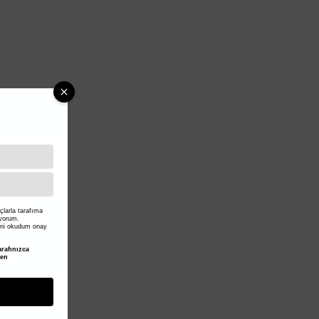
larla tarafıma
iyorum.
ni okudum onay
rafınızca
den