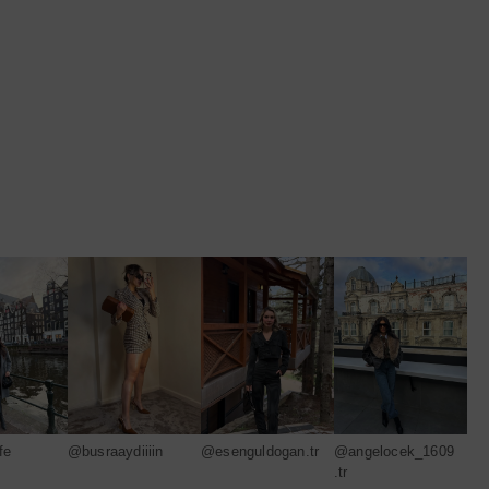
@busraaydiiiin
fe
@esenguldogan.tr
@angelocek_1609
.tr