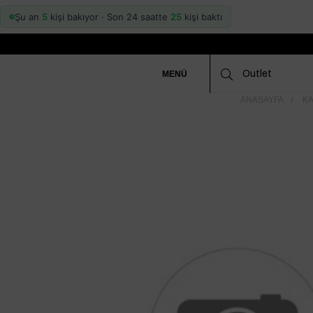
Şu an
5
kişi bakıyor · Son 24 saatte
25
kişi baktı
MENÜ
ANASAYFA
KA