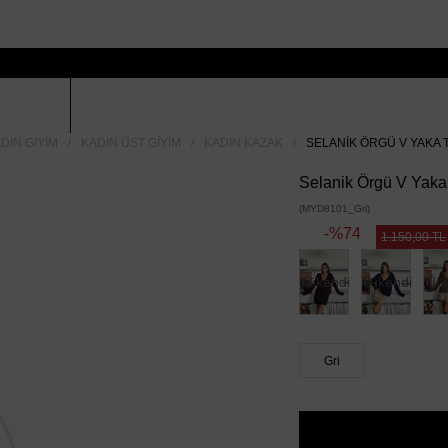
DIN GIYIM
KADIN ÜST GIYIM
KADIN KAZAK
SELANIK ÖRGÜ V YAKA T
Selanik Örgü V Yaka 
(MYD8101_Gri)
74
1.150,00 TL
Tükendi
Tükendi
Tük
Gri