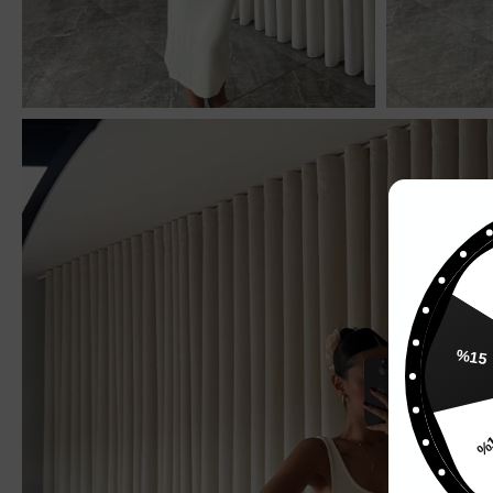
%
%15