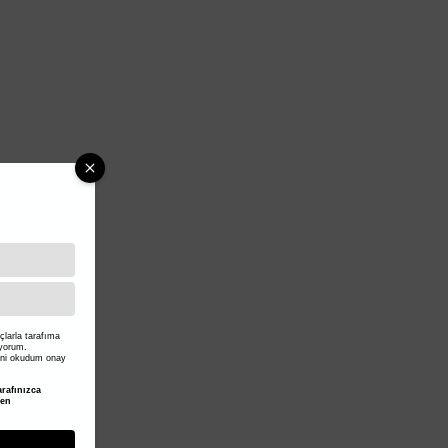
larla tarafıma
iyorum.
ni okudum onay
rafınızca
den