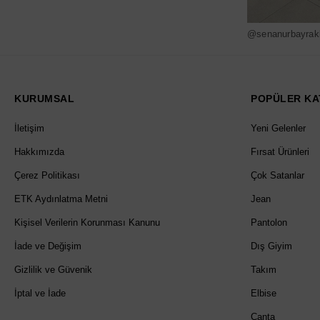
@senanurbayrak
KURUMSAL
POPÜLER KA
İletişim
Yeni Gelenler
Hakkımızda
Fırsat Ürünleri
Çerez Politikası
Çok Satanlar
ETK Aydınlatma Metni
Jean
Kişisel Verilerin Korunması Kanunu
Pantolon
İade ve Değişim
Dış Giyim
Gizlilik ve Güvenik
Takım
İptal ve İade
Elbise
Çanta