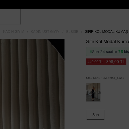
KADIN GIYIM
KADIN ÜST GIYIM
ELBISE
SIFIR KOL MODAL KUMAŞ E
Sıfır Kol Modal Kuma
Son 24 saatte
75
kiş
396,00 TL
440,00 TL
Stok Kodu
(MD3951_Sarı)
Tükendi
Sarı