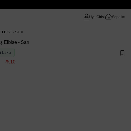
Üye Girişi
Sepetim
LBISE - SARI
ş Elbise - Sarı
i baktı
10