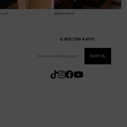
nyal
@lamiadmrll
@
E-BÜLTEN KAYIT
KAYIT OL