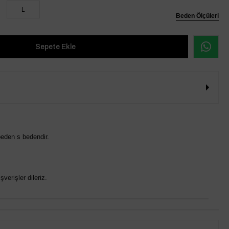
L
Beden Ölçüleri
eden s bedendir.
verişler dileriz.