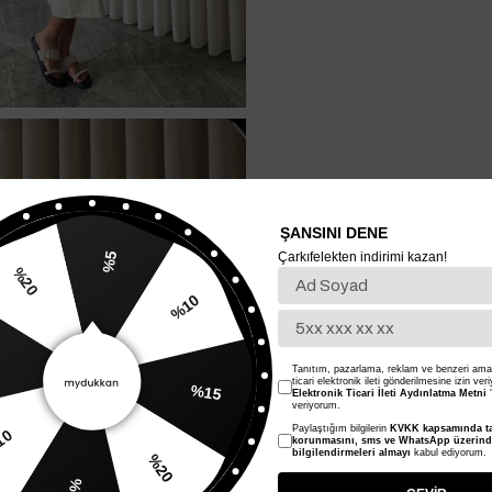
ŞANSINI DENE
Çarkıfelekten indirimi kazan!
%5
%10
20
%15
Tanıtım, pazarlama, reklam ve benzeri amaç
ticari elektronik ileti gönderilmesine izin ver
Elektronik Ticari İleti Aydınlatma Metni
'
veriyorum.
Paylaştığım bilgilerin
KVKK kapsamında ta
%20
korunmasını, sms ve WhatsApp üzerin
%10
bilgilendirmeleri almayı
kabul ediyorum.
%5