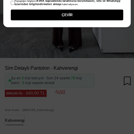
KVKK kapsamında tarafınızca korunmasını, sms ve WhatsApp
Paylaştığım bilgilerin
üzerinden bilgilendirmeleri almayı
kabul ediyorum.
ÇEVİR
Sim Detaylı Pantolon - Kahverengi
Şu an
5
kişi bakıyor · Son 24 saatte
70
kişi
baktı ·
5
kişi sepete ekledi
50
440,00 TL
880,00 TL
Stok Kodu
(MD4193_Kahverengi)
Kahverengi