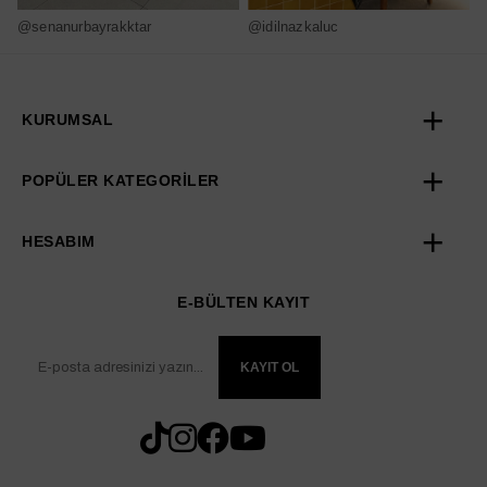
@senanurbayrakktar
@idilnazkaluc
@
KURUMSAL
POPÜLER KATEGORİLER
HESABIM
E-BÜLTEN KAYIT
KAYIT OL