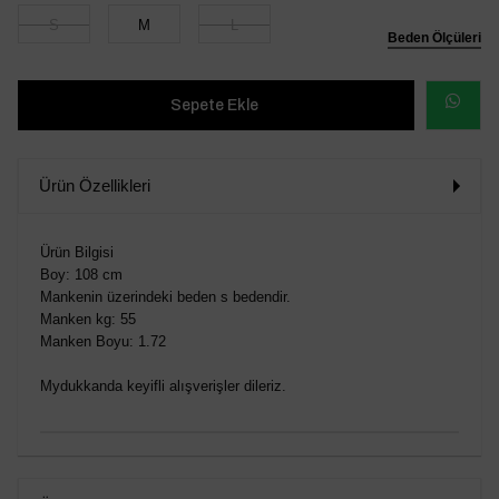
S
M
L
Beden Ölçüleri
WHATSAP
SİPARİŞ
Ürün Özellikleri
VER
Ürün Bilgisi
Boy: 108 cm
Mankenin üzerindeki beden s bedendir.
Manken kg: 55
Manken Boyu: 1.72
Mydukkanda keyifli alışverişler dileriz.