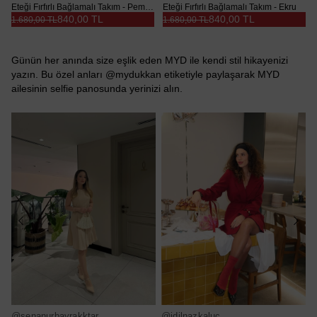
Eteği Fırfırlı Bağlamalı Takım - Pembe
Eteği Fırfırlı Bağlamalı Takım - Ekru
840,00 TL
840,00 TL
1.680,00 TL
1.680,00 TL
Günün her anında size eşlik eden MYD ile kendi stil hikayenizi
yazın. Bu özel anları @mydukkan etiketiyle paylaşarak MYD
ailesinin selfie panosunda yerinizi alın.
@senanurbayrakktar
@idilnazkaluc
@