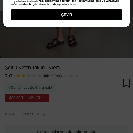
KVKK kapsamında tarafınızca korunmasını, sms ve WhatsApp
Paylaştığım bilgilerin
üzerinden bilgilendirmeleri almayı
kabul ediyorum.
ÇEVİR
Şortlu Keten Takım - Krem
·
·
2.0
1 Değerlendirme
Son 24 saatte
5
kişi baktı
560,00 TL
1.400,00 TL
Stok Kodu
(MD3941_Krem)
Ürün stoklarımızda kalmamıştır.