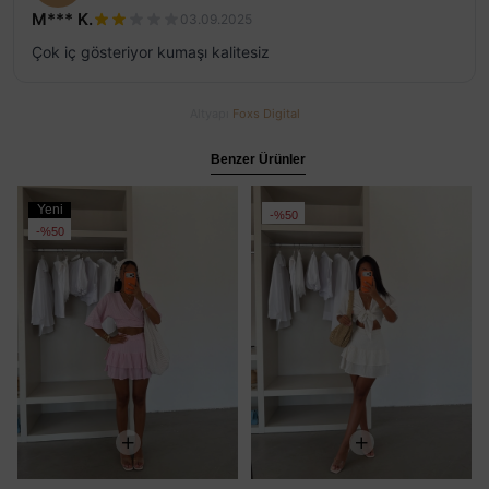
M*** K.
03.09.2025
Çok iç gösteriyor kumaşı kalitesiz
Altyapı
Foxs Digital
Benzer Ürünler
Yeni
%50
Ürün
%50