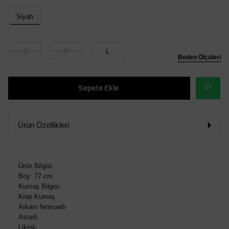
Siyah
S
M
L
Beden Ölçüleri
WHATSAP
SİPARİŞ
Ürün Özellikleri
VER
Ürün Bilgisi
Boy: 77 cm
Kumaş Bilgisi
Krep Kumaş
Arkası fermuarlı
Astarlı
Likralı