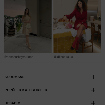
@senanurbayrakktar
@idilnazkaluc
@
KURUMSAL
POPÜLER KATEGORİLER
HESABIM