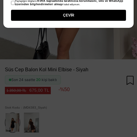
KVKK kapsamında tarafınızca korunmasını, sms ve WhatsApp
Paylaştığım bilgilerin
üzerinden bilgilendirmeleri almayı
kabul ediyorum.
ÇEVİR
Süs Cep Balon Kol Mini Elbise - Siyah
Son 24 saatte
20
kişi baktı
50
675,00 TL
1.350,00 TL
Stok Kodu
(MD4383_Siyah)