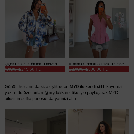
Çiçek Desenli Gömlek - Lacivert
V Yaka Oturtmalı Gömlek - Pembe
249,50 TL
600,00 TL
499,00 TL
1.200,00 TL
Günün her anında size eşlik eden MYD ile kendi stil hikayenizi
yazın. Bu özel anları @mydukkan etiketiyle paylaşarak MYD
ailesinin selfie panosunda yerinizi alın.