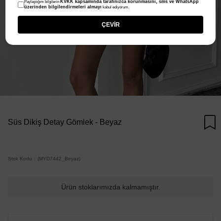
KVKK kapsamında tarafınızca korunmasını, sms ve WhatsApp
Paylaştığım bilgilerin
üzerinden bilgilendirmeleri almayı
kabul ediyorum.
ÇEVİR
Süs Dikiş Detay Gömlek - Beyaz
Stok Kodu
(MYD7442_Beyaz)
Ürün stoklarımızda kalmamıştır.