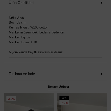
Ürün Özellikleri
Ürün Bilgisi
Boy: 65 cm
Kumaş bilgisi: %100 cotton
Mankenin üzerindeki beden s bedendir.
Manken kg: 52
Manken Boyu: 1.70
Mydukkanda keyifli alışverişler dileriz.
Teslimat ve İade
Benzer Ürünler
Yeni
%50
Ürün
%50