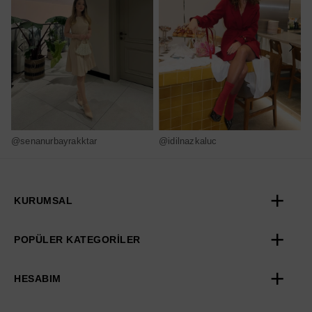
@senanurbayrakktar
@idilnazkaluc
@
KURUMSAL
POPÜLER KATEGORİLER
HESABIM