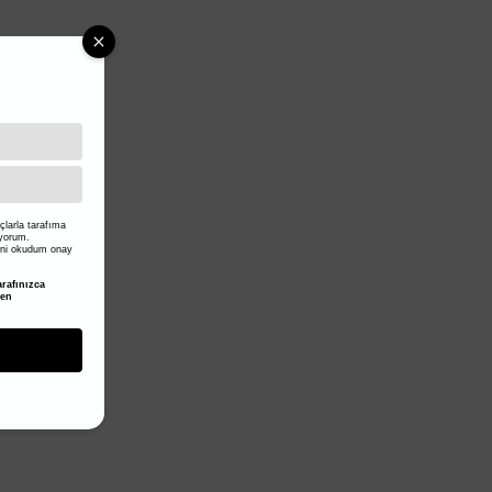
larla tarafıma
iyorum.
ni okudum onay
rafınızca
den