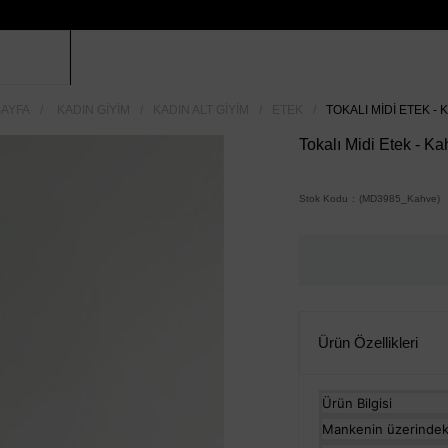
AYFA
KADIN GIYIM
KADIN ALT GIYIM
ETEK
TOKALI MIDI ETEK -
Tokalı Midi Etek - K
Stok Kodu
(MD3985_Kahve)
Ürün Özellikleri
Ürün Bilgisi
Mankenin üzerindek