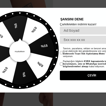
ŞANSINI DENE
Çarkıfelekten indirimi kazan!
%5
%20
%10
Tanıtım, pazarlama, reklam ve benzeri amaç
%15
ticari elektronik ileti gönderilmesine izin ver
Elektronik Ticari İleti Aydınlatma Metni
'
veriyorum.
Paylaştığım bilgilerin
KVKK kapsamında ta
korunmasını, sms ve WhatsApp üzerin
%10
%20
bilgilendirmeleri almayı
kabul ediyorum.
%5
ÇEVİR