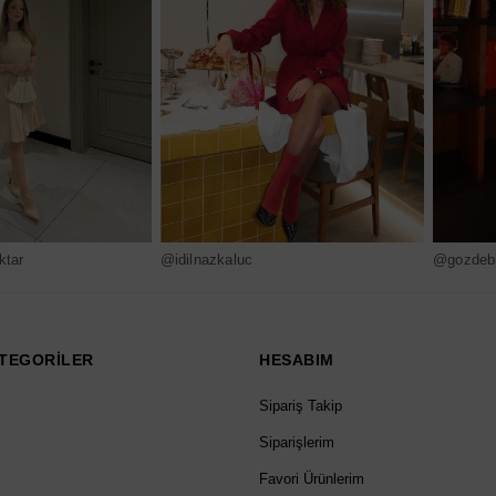
ktar
@idilnazkaluc
@gozdebi
TEGORİLER
HESABIM
Sipariş Takip
Siparişlerim
Favori Ürünlerim