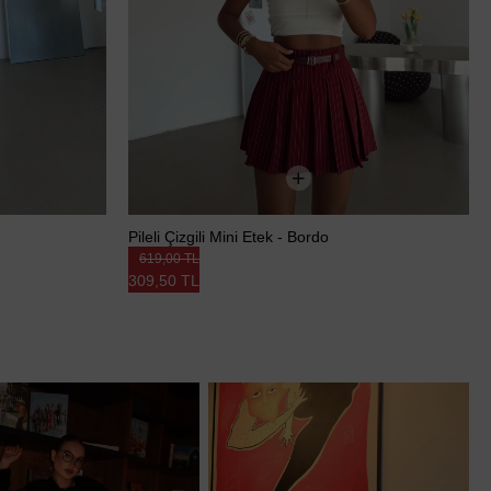
Pileli Çizgili Mini Etek - Bordo
619,00 TL
309,50 TL