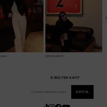
nyal
@lamiadmrll
@
E-BÜLTEN KAYIT
KAYIT OL