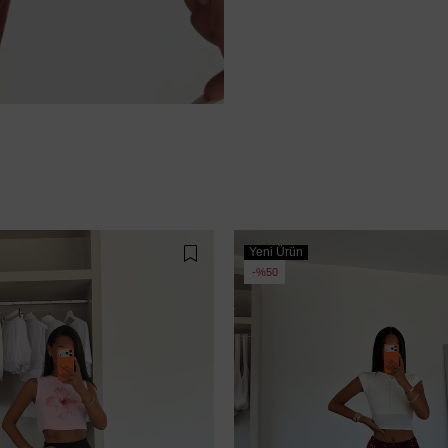
Yeni Ürün
%50