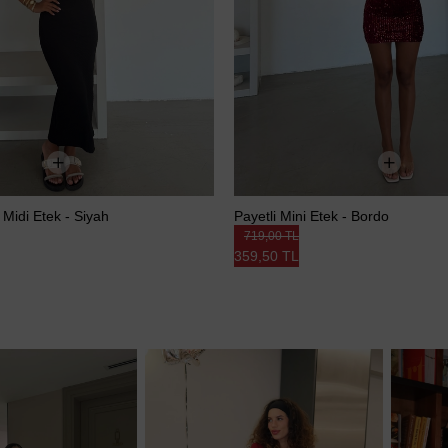
 Midi Etek - Siyah
Payetli Mini Etek - Bordo
719,00 TL
359,50 TL