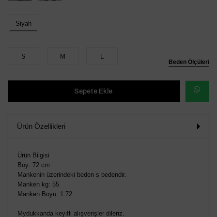
Siyah
S
M
L
Beden Ölçüleri
WHATSAP
SİPARİŞ
Ürün Özellikleri
VER
Ürün Bilgisi
Boy: 72 cm
Mankenin üzerindeki beden s bedendir.
Manken kg: 55
Manken Boyu: 1.72
Mydukkanda keyifli alışverişler dileriz.