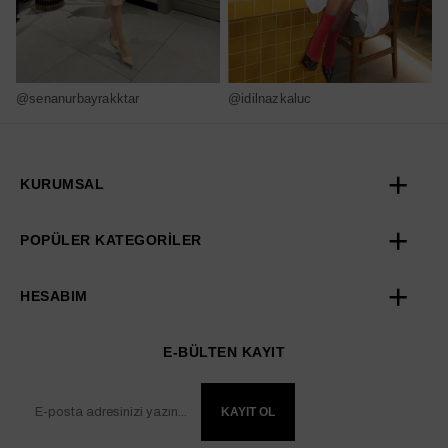
@senanurbayrakktar
@idilnazkaluc
@
KURUMSAL
POPÜLER KATEGORİLER
HESABIM
E-BÜLTEN KAYIT
KAYIT OL