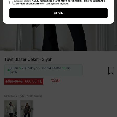
KVKK kapsamında tarafınızca korunmasını, sms ve WhatsApp
Paylaştığım bilgilerin
üzerinden bilgilendirmeleri almayı
kabul ediyorum.
ÇEVİR
Tüvit Blazer Ceket - Siyah
Şu an
5
kişi bakıyor · Son 24 saatte
10
kişi
baktı
50
660,00 TL
1.320,00 TL
Stok Kodu
(MYD7508_Siyah)
Tükendi