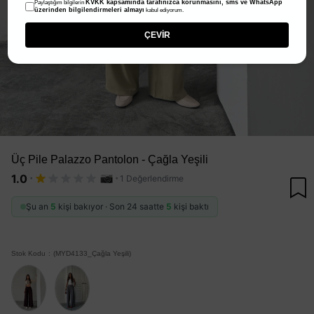
KVKK kapsamında tarafınızca korunmasını, sms ve WhatsApp
Paylaştığım bilgilerin
üzerinden bilgilendirmeleri almayı
kabul ediyorum.
ÇEVİR
Üç Pile Palazzo Pantolon - Çağla Yeşili
·
·
1.0
1 Değerlendirme
Şu an
5
kişi bakıyor · Son 24 saatte
5
kişi baktı
Stok Kodu
(MYD4133_Çağla Yeşili)