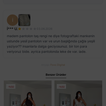
İ
İ*** U.
03.06.2026
madem pantolon taş rengi ne diye fotograftaki mankenin
ustunde yesil pantolon var ve urun başlığında çağla yeşili
yaziyor?? insanlarla dalga geciyosunuz. bir ton para
veriyoruz bide. ayrica pantolonda leke de var. iade.
Altyapı
Foxs Digital
Benzer Ürünler
%50
%50