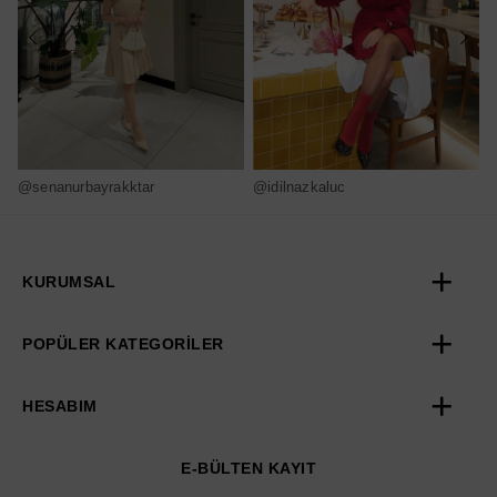
@senanurbayrakktar
@idilnazkaluc
@
KURUMSAL
POPÜLER KATEGORİLER
HESABIM
E-BÜLTEN KAYIT