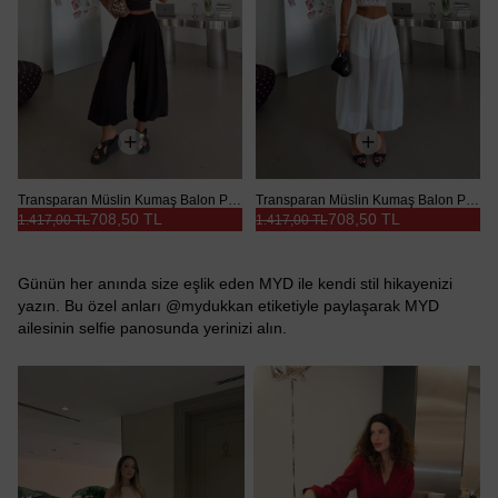
Transparan Müslin Kumaş Balon Pantolon - Siyah
Transparan Müslin Kumaş Balon Pantolon - Beyaz
708,50 TL
708,50 TL
1.417,00 TL
1.417,00 TL
Günün her anında size eşlik eden MYD ile kendi stil hikayenizi
yazın. Bu özel anları @mydukkan etiketiyle paylaşarak MYD
ailesinin selfie panosunda yerinizi alın.