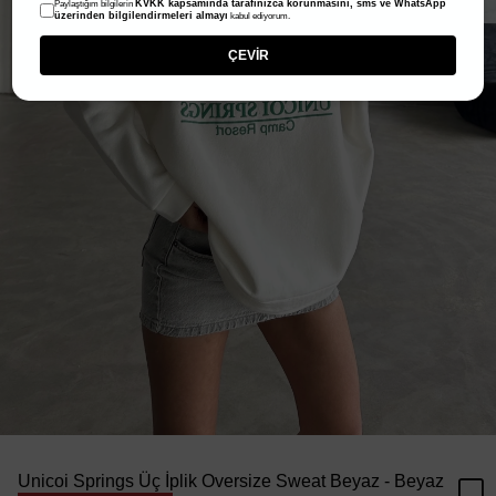
KVKK kapsamında tarafınızca korunmasını, sms ve WhatsApp
Paylaştığım bilgilerin
üzerinden bilgilendirmeleri almayı
kabul ediyorum.
ÇEVİR
Unicoi Springs Üç İplik Oversize Sweat Beyaz - Beyaz