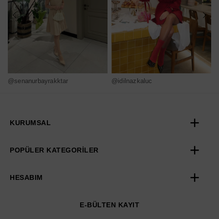
@senanurbayrakktar
@idilnazkaluc
@
KURUMSAL
POPÜLER KATEGORİLER
HESABIM
E-BÜLTEN KAYIT