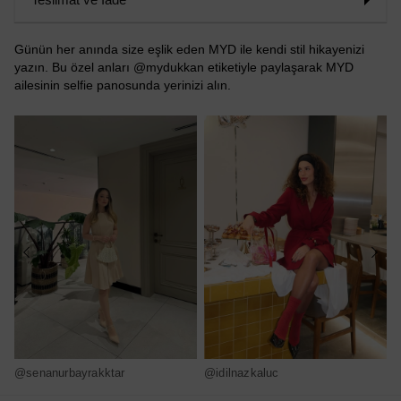
Günün her anında size eşlik eden MYD ile kendi stil hikayenizi
yazın. Bu özel anları @mydukkan etiketiyle paylaşarak MYD
ailesinin selfie panosunda yerinizi alın.
@senanurbayrakktar
@idilnazkaluc
@