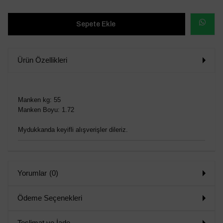
WHATSAP
SİPARİŞ
Ürün Özellikleri
VER
Manken kg: 55
Manken Boyu: 1.72
Mydukkanda keyifli alışverişler dileriz.
Yorumlar
(0)
Ödeme Seçenekleri
Teslimat ve İade