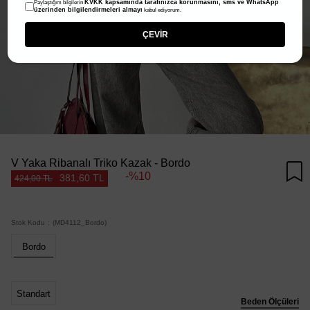
KVKK kapsamında tarafınızca korunmasını, sms ve WhatsApp
Paylaştığım bilgilerin
üzerinden bilgilendirmeleri almayı
kabul ediyorum.
ÇEVİR
V Yaka Ribanalı Triko Kazak - Bordo
10
381,60 TL
424,00 TL
Stok Kodu
(MD4112_Bordo)
Bordo
Standart
Beden Ölçüleri