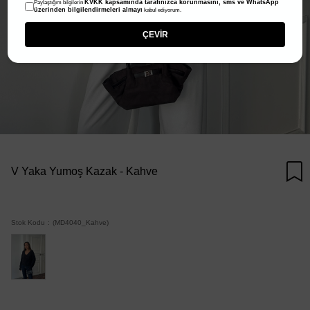
KVKK kapsamında tarafınızca korunmasını, sms ve WhatsApp
Paylaştığım bilgilerin
üzerinden bilgilendirmeleri almayı
kabul ediyorum.
ÇEVİR
V Yaka Yumoş Kazak - Kahve
Stok Kodu
(MD4040_Kahve)