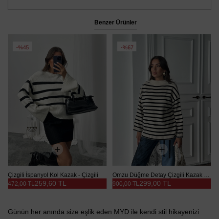
Benzer Ürünler
%45
%67
Çizgili İspanyol Kol Kazak - Çizgili
Omzu Düğme Detay Çizgili Kazak - Beyaz
259,60 TL
299,00 TL
472,00 TL
900,00 TL
Günün her anında size eşlik eden MYD ile kendi stil hikayenizi