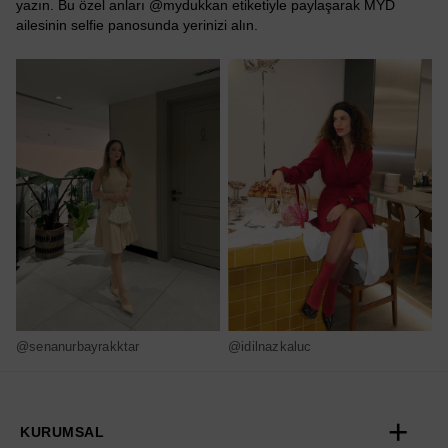
yazın. Bu özel anları @mydukkan etiketiyle paylaşarak MYD
ailesinin selfie panosunda yerinizi alın.
@senanurbayrakktar
@idilnazkaluc
@
KURUMSAL