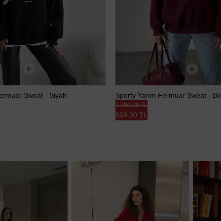
ermuar Sweat - Siyah
Sporty Yarım Fermuar Sweat - B
1.000,00 TL
550,00 TL