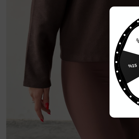
%15
%