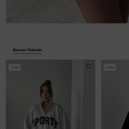
Benzer Ürünler
%45
%45