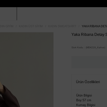
DIN GIYIM
KADIN ÜST GIYIM
KADIN SWEATSHIRT
YAKA RIBANA DET
Yaka Ribana Detay 
Stok Kodu
(MD4219_Kahve)
Ürün Özellikleri
Ürün Bilgisi
Boy:57 cm
Kumaş Bilgisi