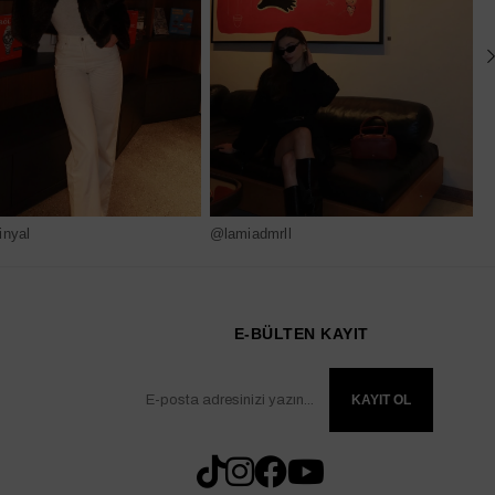
nyal
@lamiadmrll
@
E-BÜLTEN KAYIT
KAYIT OL