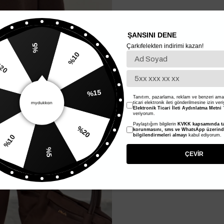
ŞANSINI DENE
Çarkıfelekten indirimi kazan!
%5
%20
%10
Tanıtım, pazarlama, reklam ve benzeri amaç
ticari elektronik ileti gönderilmesine izin ver
%15
Elektronik Ticari İleti Aydınlatma Metni
'
veriyorum.
Paylaştığım bilgilerin
KVKK kapsamında ta
10
korunmasını, sms ve WhatsApp üzerin
bilgilendirmeleri almayı
kabul ediyorum.
%20
%5
ÇEVİR