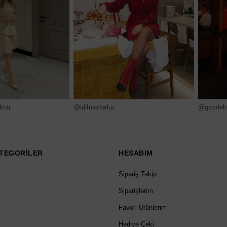
ktar
@idilnazkaluc
@gozdebi
TEGORİLER
HESABIM
Sipariş Takip
Siparişlerim
Favori Ürünlerim
Hediye Çeki