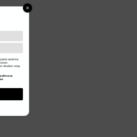
larla tarafıma
iyorum.
ni okudum onay
rafınızca
den