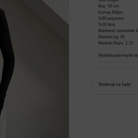
Boy: 50 cm
Kumaş Bilgisi
%90 polyester
%10 likra
Mankenin üzerindeki b
Manken kg: 55
Manken Boyu: 1.72
Mydukkanda keyifli alış
Teslimat ve İade