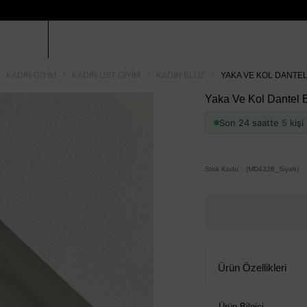
KADIN GIYIM
KADIN ÜST GIYIM
KADIN BLUZ
YAKA VE KOL DANTEL
Yaka Ve Kol Dantel B
Son 24 saatte
5
kişi 
Stok Kodu
(MD4328_Siyah)
Ürün Özellikleri
Ürün Bilgisi