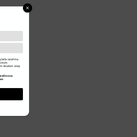
larla tarafıma
iyorum.
ni okudum onay
rafınızca
den