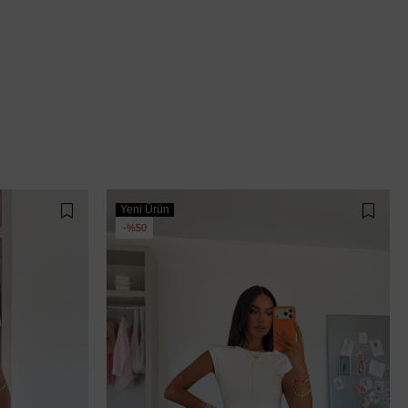
Yeni Ürün
%50