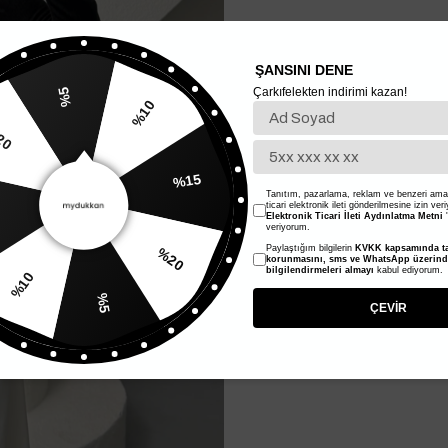
ŞANSINI DENE
Çarkıfelekten indirimi kazan!
%5
%10
20
%15
Tanıtım, pazarlama, reklam ve benzeri amaç
ticari elektronik ileti gönderilmesine izin ver
Elektronik Ticari İleti Aydınlatma Metni
'
veriyorum.
Paylaştığım bilgilerin
KVKK kapsamında ta
%20
korunmasını, sms ve WhatsApp üzerin
%10
bilgilendirmeleri almayı
kabul ediyorum.
%5
ÇEVİR