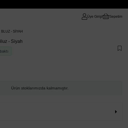
Üye Girişi
Sepetim
 BLUZ - SIYAH
luz - Siyah
baktı
Ürün stoklarımızda kalmamıştır.