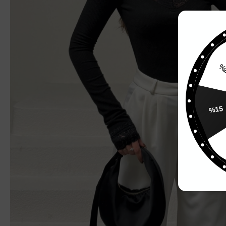
%
%15