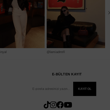
nyal
@lamiadmrll
@
E-BÜLTEN KAYIT
KAYIT OL