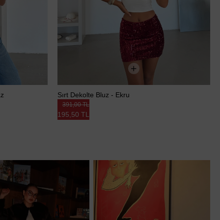
az
Sırt Dekolte Bluz - Ekru
391,00 TL
195,50 TL