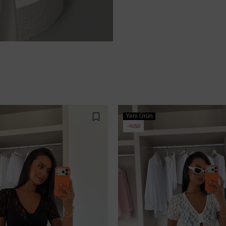
Yeni Ürün
%50