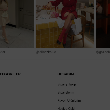
ktar
@idilnazkaluc
@gozdebi
TEGORİLER
HESABIM
Sipariş Takip
Siparişlerim
Favori Ürünlerim
Hediye Çeki