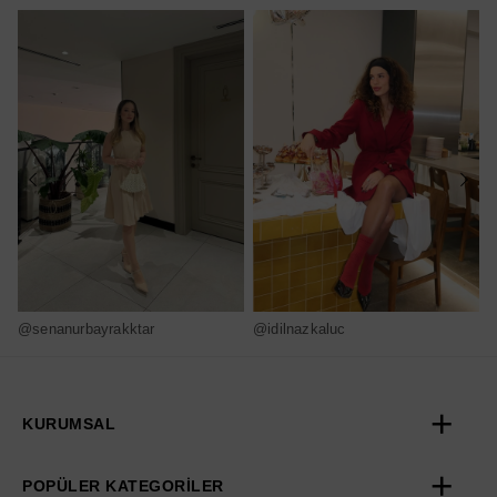
@senanurbayrakktar
@idilnazkaluc
@
KURUMSAL
POPÜLER KATEGORİLER