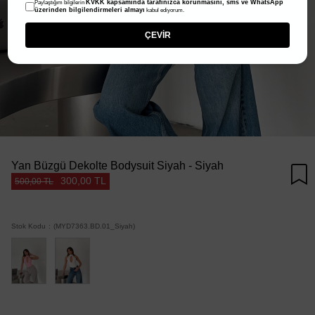
KVKK kapsamında tarafınızca korunmasını, sms ve WhatsApp
Paylaştığım bilgilerin
üzerinden bilgilendirmeleri almayı
kabul ediyorum.
ÇEVİR
Yan Büzgü Dekolte Bodysuit Siyah - Siyah
300,00 TL
500,00 TL
Stok Kodu
(MYD7363.BD.01_Siyah)