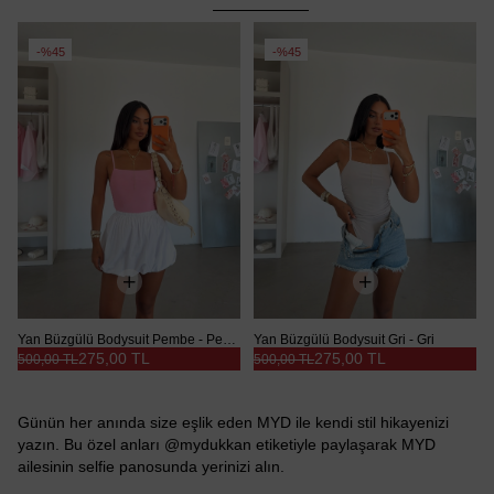
%45
%45
Yan Büzgülü Bodysuit Pembe - Pembe
Yan Büzgülü Bodysuit Gri - Gri
275,00 TL
275,00 TL
500,00 TL
500,00 TL
Günün her anında size eşlik eden MYD ile kendi stil hikayenizi
yazın. Bu özel anları @mydukkan etiketiyle paylaşarak MYD
ailesinin selfie panosunda yerinizi alın.