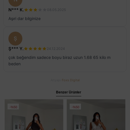
N*** K.
08.05.2025
Aşıri dar bilginize
Ş
Ş*** Y.
24.12.2024
çok beğendim sadece boyu biraz uzun 1.68 65 kilo m
beden
Altyapı
Foxs Digital
Benzer Ürünler
%50
%50