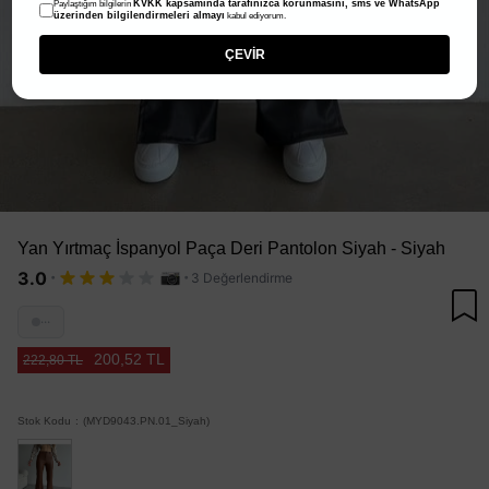
KVKK kapsamında tarafınızca korunmasını, sms ve WhatsApp
Paylaştığım bilgilerin
üzerinden bilgilendirmeleri almayı
kabul ediyorum.
ÇEVİR
Yan Yırtmaç İspanyol Paça Deri Pantolon Siyah - Siyah
·
·
3.0
3 Değerlendirme
···
200,52 TL
222,80 TL
Stok Kodu
(MYD9043.PN.01_Siyah)