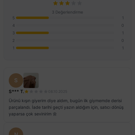
3 Değerlendirme
5
1
4
0
3
1
2
0
1
1
S
S*** T.
08.10.2025
Ürünü kışın giyerim diye aldım, bugün ilk giymemde derisi
parçalandı. İade tarihi geçti yazın aldığım için, satıcı dönüş
yaparsa çok sevinirim 🌼
N