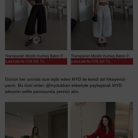
Transparan Müslin Kumaş Balon Pantolon - Siyah
Transparan Müslin Kumaş Balon Pantolon - Beyaz
708,50 TL
708,50 TL
1.417,00 TL
1.417,00 TL
Günün her anında size eşlik eden MYD ile kendi stil hikayenizi
yazın. Bu özel anları @mydukkan etiketiyle paylaşarak MYD
ailesinin selfie panosunda yerinizi alın.