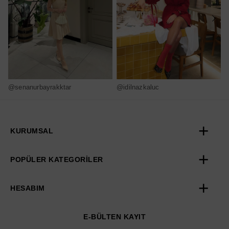
@senanurbayrakktar
@idilnazkaluc
@
KURUMSAL
POPÜLER KATEGORİLER
HESABIM
E-BÜLTEN KAYIT