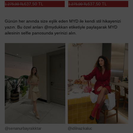
637,50 TL
637,50 TL
1.275,00 TL
1.275,00 TL
Günün her anında size eşlik eden MYD ile kendi stil hikayenizi
yazın. Bu özel anları @mydukkan etiketiyle paylaşarak MYD
ailesinin selfie panosunda yerinizi alın.
@senanurbayrakktar
@idilnazkaluc
@