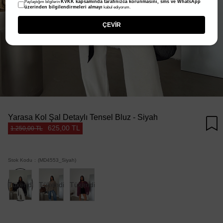
KVKK kapsamında tarafınızca korunmasını, sms ve WhatsApp
Paylaştığım bilgilerin
üzerinden bilgilendirmeleri almayı
kabul ediyorum.
ÇEVİR
Yarasa Kol Şal Detaylı Tensel Bluz - Siyah
625,00 TL
1.250,00 TL
Stok Kodu
(MD4553_Siyah)
Tükendi
Tükendi
Tükendi