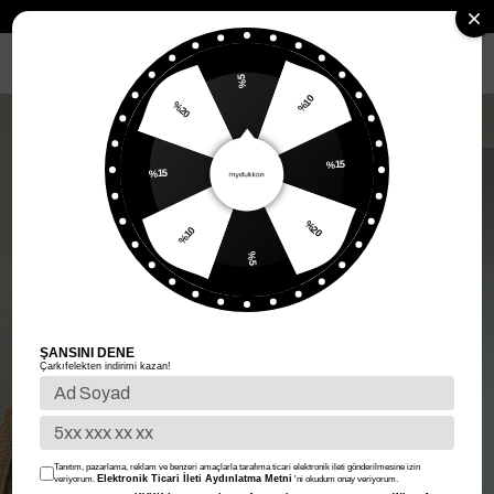
Anasayfa
Kadın Giyim
Kadın Üst Giyim
Kadın Bluz
Asimetrik B
MENÜ
%5
%10
%20
%15
%15
%20
%10
%5
ŞANSINI DENE
Çarkıfelekten indirimi kazan!
Tanıtım, pazarlama, reklam ve benzeri amaçlarla tarafıma ticari elektronik ileti gönderilmesine izin
Elektronik Ticari İleti Aydınlatma Metni
veriyorum.
'ni okudum onay veriyorum.