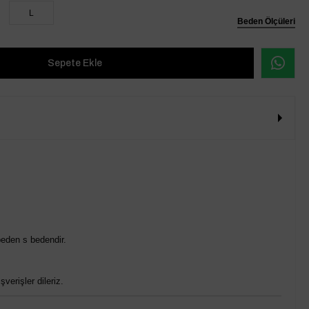
L
Beden Ölçüleri
eden s bedendir.
verişler dileriz.