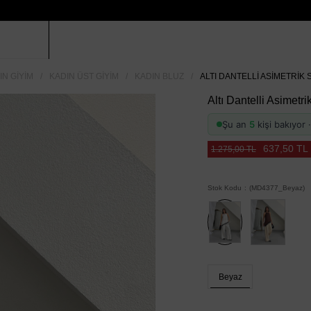
IN GIYIM
KADIN ÜST GIYIM
KADIN BLUZ
ALTI DANTELLI ASIMETRIK 
Altı Dantelli Asimetr
Şu an
5
kişi bakıyor
637,50 TL
1.275,00 TL
Stok Kodu
(MD4377_Beyaz)
Beyaz