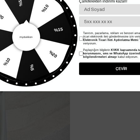
Çarkıfelekten indirimi kazan!
%5
%10
20
%15
Tanıtım, pazarlama, reklam ve benzeri amaç
ticari elektronik ileti gönderilmesine izin ver
Elektronik Ticari İleti Aydınlatma Metni
'
veriyorum.
Paylaştığım bilgilerin
KVKK kapsamında ta
%20
korunmasını, sms ve WhatsApp üzerin
bilgilendirmeleri almayı
kabul ediyorum.
%10
%5
ÇEVİR