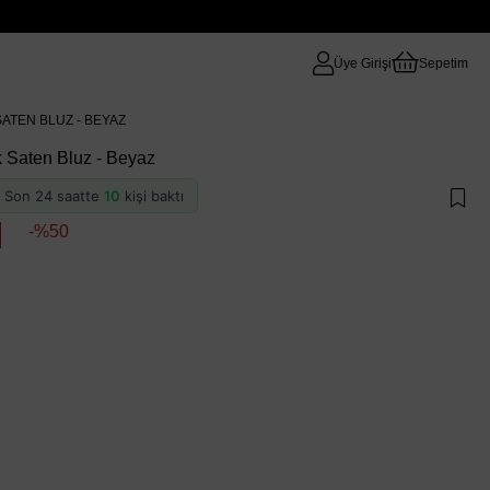
Üye Girişi
Sepetim
SATEN BLUZ - BEYAZ
ik Saten Bluz - Beyaz
 · Son 24 saatte
10
kişi baktı
50