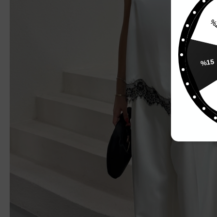
%
%15