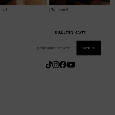
nyal
@lamiadmrll
@
E-BÜLTEN KAYIT
KAYIT OL