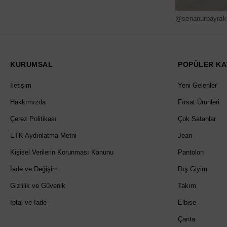
@senanurbayrak
KURUMSAL
POPÜLER KA
İletişim
Yeni Gelenler
Hakkımızda
Fırsat Ürünleri
Çerez Politikası
Çok Satanlar
ETK Aydınlatma Metni
Jean
Kişisel Verilerin Korunması Kanunu
Pantolon
İade ve Değişim
Dış Giyim
Gizlilik ve Güvenik
Takım
İptal ve İade
Elbise
Çanta