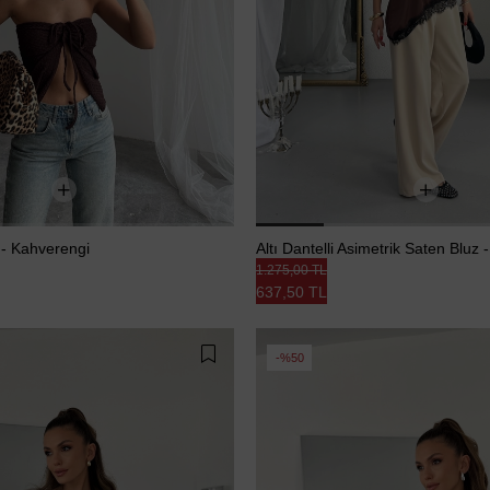
 - Kahverengi
Altı Dantelli Asimetrik Saten Bluz
1.275,00 TL
637,50 TL
%50