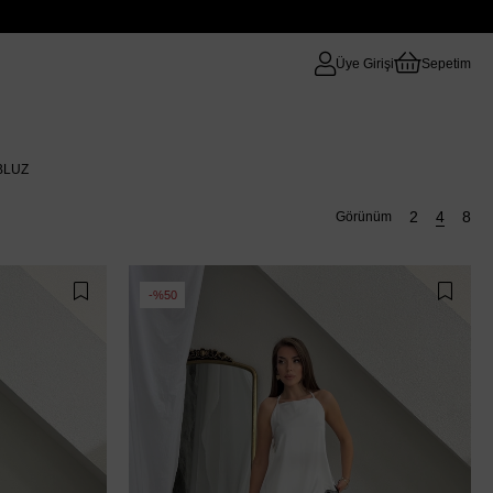
Üye Girişi
Sepetim
BLUZ
%50