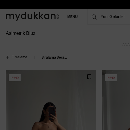
MENÜ
Asimetrik Bluz
ANA
Filtreleme
%40
%40