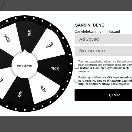
ŞANSINI DENE
Çarkıfelekten indirimi kazan!
%5
%20
%10
Tanıtım, pazarlama, reklam ve benzeri amaç
%15
ticari elektronik ileti gönderilmesine izin ver
Elektronik Ticari İleti Aydınlatma Metni
'
veriyorum.
Paylaştığım bilgilerin
KVKK kapsamında ta
10
korunmasını, sms ve WhatsApp üzerin
%20
bilgilendirmeleri almayı
kabul ediyorum.
%5
ÇEVİR