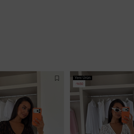
Yeni Ürün
%50