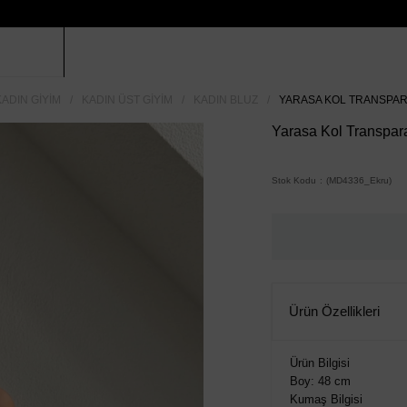
KADIN GIYIM
KADIN ÜST GIYIM
KADIN BLUZ
YARASA KOL TRANSPAR
Yarasa Kol Transpara
Stok Kodu
(MD4336_Ekru)
Ürün Özellikleri
Ürün Bilgisi
Boy: 48 cm
Kumaş Bilgisi