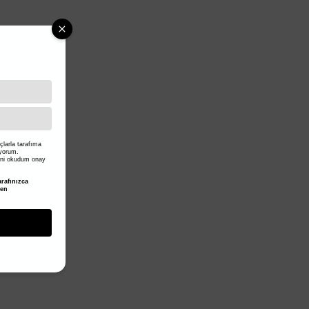
larla tarafıma
iyorum.
ni okudum onay
rafınızca
den