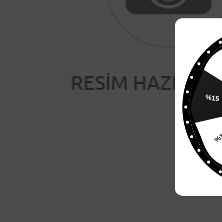
%15
%