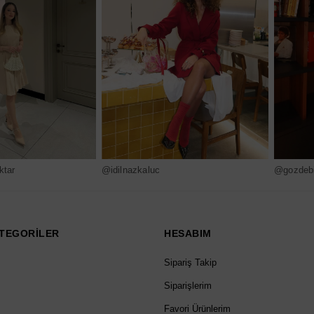
ktar
@idilnazkaluc
@gozdebi
TEGORİLER
HESABIM
Sipariş Takip
Siparişlerim
Favori Ürünlerim