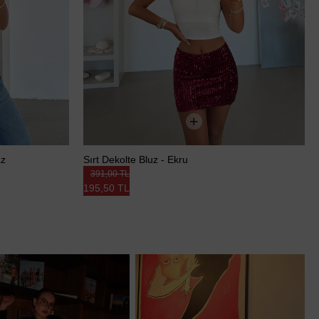
az
Sırt Dekolte Bluz - Ekru
391,00 TL
195,50 TL