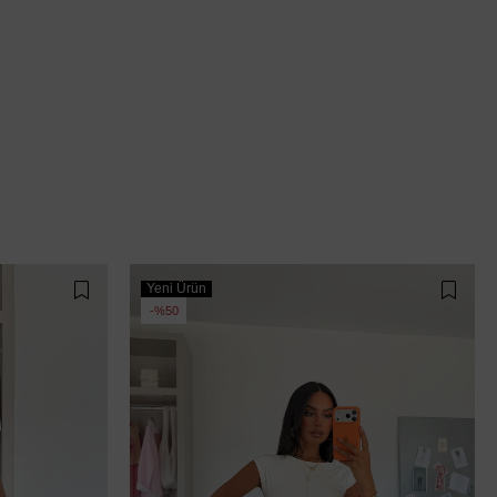
Yeni Ürün
%50