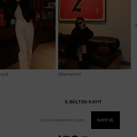
nyal
@lamiadmrll
@
E-BÜLTEN KAYIT
KAYIT OL