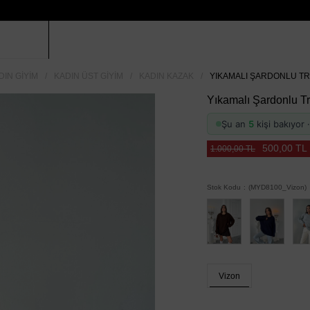
DIN GIYIM
KADIN ÜST GIYIM
KADIN KAZAK
YIKAMALI ŞARDONLU TRI
Yıkamalı Şardonlu Tr
Şu an
5
kişi bakıyor
500,00 TL
1.000,00 TL
Stok Kodu
(MYD8100_Vizon)
Vizon