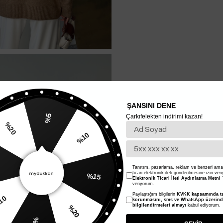
ŞANSINI DENE
Çarkıfelekten indirimi kazan!
%5
%10
20
%15
Tanıtım, pazarlama, reklam ve benzeri amaç
ticari elektronik ileti gönderilmesine izin ver
Elektronik Ticari İleti Aydınlatma Metni
'
veriyorum.
Paylaştığım bilgilerin
KVKK kapsamında ta
%20
korunmasını, sms ve WhatsApp üzerin
bilgilendirmeleri almayı
kabul ediyorum.
%10
%5