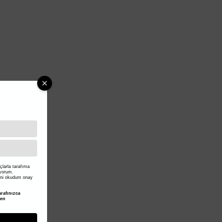
larla tarafıma
iyorum.
ni okudum onay
rafınızca
den