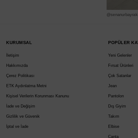
@senanurbayrak
KURUMSAL
POPÜLER KA
İletişim
Yeni Gelenler
Hakkımızda
Fırsat Ürünleri
Çerez Politikası
Çok Satanlar
ETK Aydınlatma Metni
Jean
Kişisel Verilerin Korunması Kanunu
Pantolon
İade ve Değişim
Dış Giyim
Gizlilik ve Güvenik
Takım
İptal ve İade
Elbise
Çanta