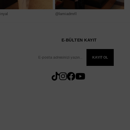
nyal
@lamiadmrll
@
E-BÜLTEN KAYIT
KAYIT OL