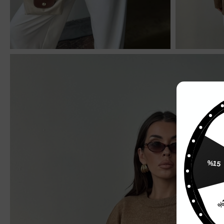
%
%15