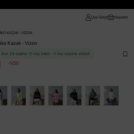
Üye Girişi
Sepetim
KO KAZAK - VIZON
iko Kazak - Vizon
 · Son 24 saatte
15
kişi baktı ·
5
kişi sepete ekledi
50
Tükendi
Tükendi
Tükendi
Tükendi