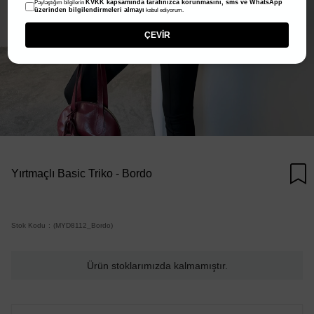
KVKK kapsamında tarafınızca korunmasını, sms ve WhatsApp
Paylaştığım bilgilerin
üzerinden bilgilendirmeleri almayı
kabul ediyorum.
ÇEVİR
Yırtmaçlı Basic Triko - Bordo
Stok Kodu
(MYD8112_Bordo)
Ürün stoklarımızda kalmamıştır.