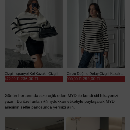
Çizgili İspanyol Kol Kazak - Çizgili
Omzu Düğme Detay Çizgili Kazak - Beyaz
236,00 TL
299,00 TL
472,00 TL
900,00 TL
Günün her anında size eşlik eden MYD ile kendi stil hikayenizi
yazın. Bu özel anları @mydukkan etiketiyle paylaşarak MYD
ailesinin selfie panosunda yerinizi alın.