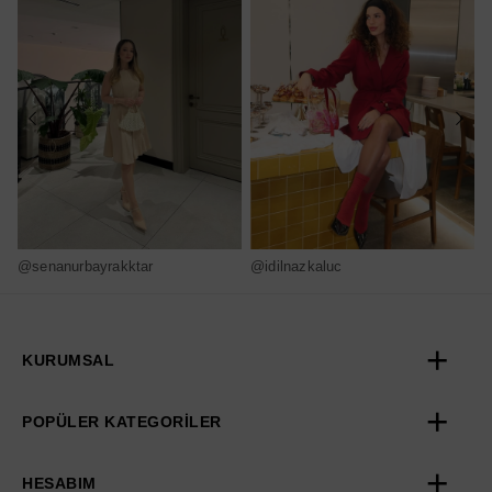
@senanurbayrakktar
@idilnazkaluc
@
KURUMSAL
POPÜLER KATEGORİLER
HESABIM