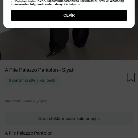
KVKK kapsamında tarafınızca korunmasını, sms ve WhatsApp
Paylaştığım bilgilerin
üzerinden bilgilendirmeleri almayı
kabul ediyorum.
ÇEVİR
A Pile Palazzo Pantolon - Siyah
Son 24 saatte
5
kişi baktı
Stok Kodu
(MD4578_Siyah)
Ürün stoklarımızda kalmamıştır.
A Pile Palazzo Pantolon