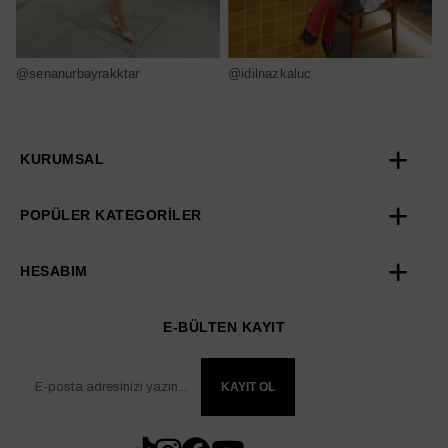
@senanurbayrakktar
@idilnazkaluc
@
KURUMSAL
POPÜLER KATEGORİLER
HESABIM
E-BÜLTEN KAYIT
KAYIT OL