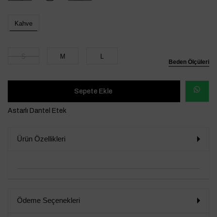
Kahve
S
M
L
Beden Ölçüleri
WHATSAP
Astarlı Dantel Etek
SİPARİŞ
Ürün Özellikleri
VER
Ödeme Seçenekleri