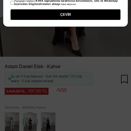
KVKK kapsamında tarafınızca korunmasını, sms ve WhatsApp
Paylaştığım bilgilerin
üzerinden bilgilendirmeleri almayı
kabul ediyorum.
ÇEVİR
Astarlı Dantel Etek - Kahve
Şu an
5
kişi bakıyor · Son 24 saatte
120
kişi
baktı ·
5
kişi sepete ekledi
50
707,50 TL
1.415,00 TL
Stok Kodu
(MD4560_Kahve)
Tükendi