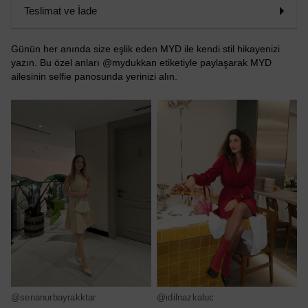
Teslimat ve İade
Günün her anında size eşlik eden MYD ile kendi stil hikayenizi
yazın. Bu özel anları @mydukkan etiketiyle paylaşarak MYD
ailesinin selfie panosunda yerinizi alın.
@senanurbayrakktar
@idilnazkaluc
@