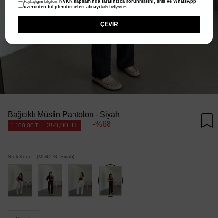
KVKK kapsamında tarafınızca korunmasını, sms ve WhatsApp
Paylaştığım bilgilerin
üzerinden bilgilendirmeleri almayı
kabul ediyorum.
ÇEVİR
Bağcıklı Müslin Pantolon - Siyah
68
350,00 TL
1.100,00 TL
Stok Kodu
(MD4573_Siyah)