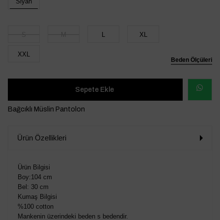
Siyah
S
M
L
XL
XXL
Beden Ölçüleri
WHATSAP
Bağcıklı Müslin Pantolon
SİPARİŞ
Ürün Özellikleri
VER
Ürün Bilgisi
Boy:104 cm
Bel: 30 cm
Kumaş Bilgisi
%100 cotton
Mankenin üzerindeki beden s bedendir.