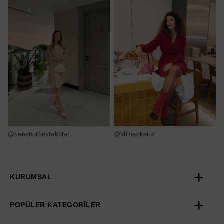
@senanurbayrakktar
@idilnazkaluc
@
KURUMSAL
POPÜLER KATEGORİLER