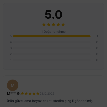
5.0
1 Değerlendirme
5
1
4
0
3
0
2
0
1
0
M
M*** G.
28.12.2025
ürün güzel ama beyaz ceket istedim çizgili gönderilmiş