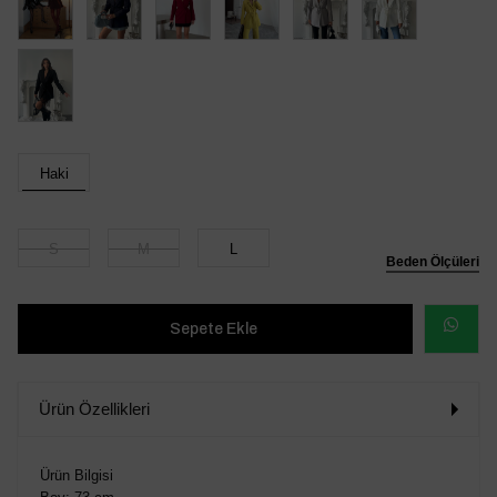
Haki
S
M
L
Beden Ölçüleri
WHATSAP
SİPARİŞ
Ürün Özellikleri
VER
Ürün Bilgisi