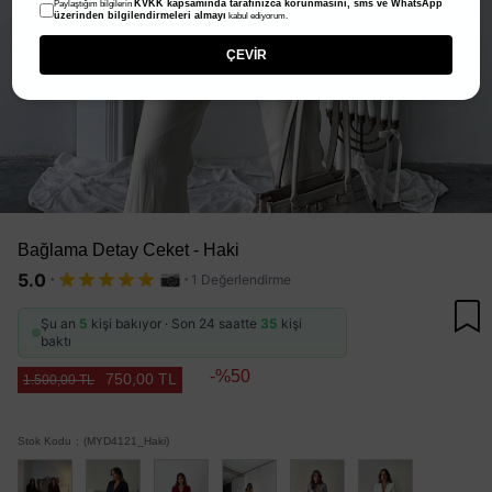
KVKK kapsamında tarafınızca korunmasını, sms ve WhatsApp
Paylaştığım bilgilerin
üzerinden bilgilendirmeleri almayı
kabul ediyorum.
ÇEVİR
Bağlama Detay Ceket - Haki
·
·
5.0
1 Değerlendirme
Şu an
5
kişi bakıyor · Son 24 saatte
35
kişi
baktı
50
750,00 TL
1.500,00 TL
Stok Kodu
(MYD4121_Haki)