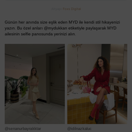
Altyapı
Foxs Digital
Günün her anında size eşlik eden MYD ile kendi stil hikayenizi
yazın. Bu özel anları @mydukkan etiketiyle paylaşarak MYD
ailesinin selfie panosunda yerinizi alın.
@senanurbayrakktar
@idilnazkaluc
@