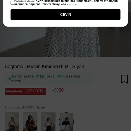
KVKK kapsamında tarafınızca korunmasını, sms ve WhatsApp
Paylaştığım bilgilerin
üzerinden bilgilendirmeleri almayı
kabul ediyorum.
ÇEVİR
Bağlamalı Müslin Kimono Bluz - Siyah
Son 24 saatte
30
kişi baktı ·
10
kişi sepete
ekledi
50
325,00 TL
650,00 TL
Stok Kodu
(MD4572_Siyah)