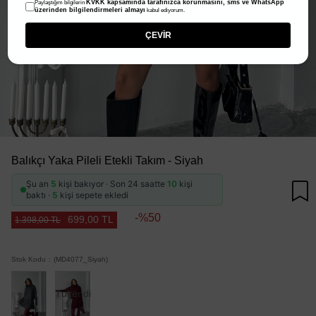
KVKK kapsamında tarafınızca korunmasını, sms ve WhatsApp
Paylaştığım bilgilerin
üzerinden bilgilendirmeleri almayı
kabul ediyorum.
ÇEVİR
Balıkçı Yaka Pileli Etekli Takım - Siyah
Şu an
5
kişi bakıyor · Son 24 saatte
10
kişi
baktı ·
5
kişi sepete ekledi
50
699,00 TL
1.398,00 TL
Stok Kodu
(MD4077_Siyah)
Tükendi