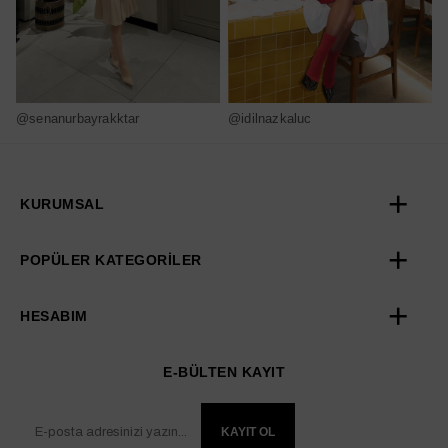
@senanurbayrakktar
@idilnazkaluc
@
KURUMSAL
POPÜLER KATEGORİLER
HESABIM
E-BÜLTEN KAYIT
KAYIT OL