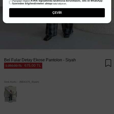
KVKK kapsamında tarafınızca korunmasını, sms ve WhatsApp
Paylaştığım bilgilerin
üzerinden bilgilendirmeleri almayı
kabul ediyorum.
ÇEVİR
Bel Fular Detay Ekose Pantolon - Siyah
675,00 TL
1.350,00 TL
Stok Kodu
(MD4370_Siyah)
Tükendi