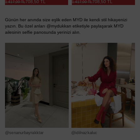
708,50 TL
708,50 TL
1.417,00 TL
1.417,00 TL
Günün her anında size eşlik eden MYD ile kendi stil hikayenizi
yazın. Bu özel anları @mydukkan etiketiyle paylaşarak MYD
ailesinin selfie panosunda yerinizi alın.
@senanurbayrakktar
@idilnazkaluc
@